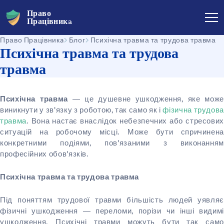
Право
Працівникa
Право Працівникa
Блог
Психічна травма та трудова травма
Психічна травма та трудова
травма
— це душевне ушкодження, яке може
Психічна травма
виникнути у зв'язку з роботою, так само як і
фізична трудова
травма
. Вона настає внаслідок небезпечних або стресових
ситуацій на робочому місці. Може бути спричинена
конкретними подіями, пов'язаними з виконанням
професійних обов'язків.
Психічна травма та трудова травма
Під поняттям трудової травми більшість людей уявляє
фізичні ушкодження — переломи, порізи чи інші видимі
ушкодження. Психічні травми можуть бути так само