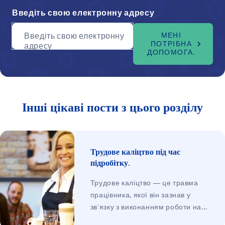
Введіть свою електронну адресу
Введіть свою електронну
МЕНІ
ПОТРІБНА
адресу
ДОПОМОГА.
Інші цікаві пости з цього розділу
Трудове каліцтво під час
підробітку.
Трудове каліцтво — це травма
працівника, якої він зазнав у
зв’язку з виконанням роботи на
користь роботодавця. Не має