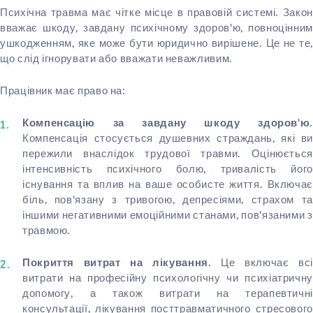
Психічна травма має чітке місце в правовій системі. Закон
вважає шкоду, завдану психічному здоров'ю, повноцінним
ушкодженням, яке може бути юридично вирішене. Це не те,
що слід ігнорувати або вважати неважливим.
Працівник має право на:
Компенсацію за завдану шкоду здоров'ю.
Компенсація стосується душевних страждань, які ви
пережили внаслідок трудової травми. Оцінюється
інтенсивність психічного болю, тривалість його
існування та вплив на ваше особисте життя. Включає
біль, пов'язану з тривогою, депресіями, страхом та
іншими негативними емоційними станами, пов'язаними з
травмою.
Це включає всі
Покриття витрат на лікування.
витрати на професійну психологічну чи психіатричну
допомогу, а також витрати на терапевтичні
консультації, лікування посттравматичного стресового