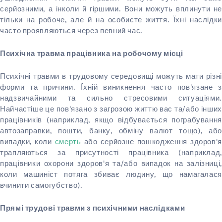
серйозними, а інколи й гіршими. Вони можуть вплинути не
тільки на робоче, але й на особисте життя. Їхні наслідки
часто проявляються через певний час.
Психічна травма працівника на робочому місці
Психічні травми в трудовому середовищі можуть мати різні
форми та причини. Їхній виникнення часто пов'язане з
надзвичайними та сильно стресовими ситуаціями.
Найчастіше це пов'язано з загрозою життю вас та/або інших
працівників (наприклад, якщо відбувається пограбування
автозаправки, пошти, банку, обміну валют тощо), або
випадки, коли
смерть
або серйозне пошкодження здоров'я
трапляються за присутності працівника (наприклад,
працівники охорони здоров'я та/або випадок на залізниці,
коли машиніст потяга збиває людину, що намагалася
вчинити самогубство).
Прямі трудові травми з психічними наслідками