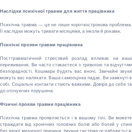
Наслідки психічної травми для життя працівника
Психічна травма — це не лише короткострокова проблема.
Її наслідки можуть тривати місяцями, а інколи й роками.
Психічні прояви травми працівника
Посттравматичний стресовий розлад впливає на ваші
переживання. Ви часто стикаєтеся з тривогою та відчуттям
безпорадності. Кошмари будять вас вночі. Звичайні звуки
можуть вас налякати. Ваша самооцінка падає. Ви замкнуті в
собі. Соціальні контакти стають важкими. Довіра до себе та
до оточуючих порушена.
Фізичні прояви травми працівника
Психічна травма проявляється і в вашому тілі. Ви можете
страждати від хронічних головних болів або болей у спині
без явної медичної причини. Імунна система ослаблюється,