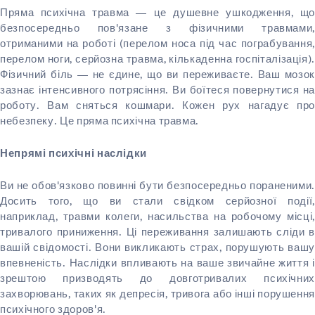
Пряма психічна травма — це душевне ушкодження, що
безпосередньо пов'язане з фізичними травмами,
отриманими на роботі (перелом носа під час пограбування,
перелом ноги, серйозна травма, кількаденна госпіталізація).
Фізичний біль — не єдине, що ви переживаєте. Ваш мозок
зазнає інтенсивного потрясіння. Ви боїтеся повернутися на
роботу. Вам сняться кошмари. Кожен рух нагадує про
небезпеку. Це пряма психічна травма.
Непрямі психічні наслідки
Ви не обов'язково повинні бути безпосередньо пораненими.
Досить того, що ви стали свідком серйозної події,
наприклад, травми колеги, насильства на робочому місці,
тривалого приниження. Ці переживання залишають сліди в
вашій свідомості. Вони викликають страх, порушують вашу
впевненість. Наслідки впливають на ваше звичайне життя і
зрештою призводять до довготривалих психічних
захворювань, таких як депресія, тривога або інші порушення
психічного здоров'я.