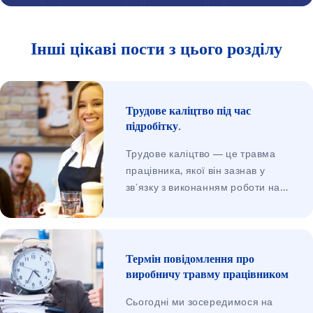
Інші цікаві пости з цього розділу
Трудове каліцтво під час
підробітку.
Трудове каліцтво — це травма
працівника, якої він зазнав у
зв’язку з виконанням роботи на
користь роботодавця. Не має
значення, чи йдеться про трудові
відносини, засновані на
трудовому договорі, чи,
Термін повідомлення про
наприклад, про один із типів угод
виробничу травму працівником
(правовий захист стосується всіх
Сьогодні ми зосередимося на
працівників). Вимоги працівника,