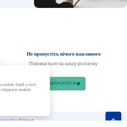
 свої права
працівника. Ви дізнаєтеся не
азі їх
лише про свої обов’язки, але
насамперед про те, як захистити
новними
свої права і що робити, якщо
при
щось було упущено.
 до чинного
Не пропустіть нічого важливого
Підпишіться на нашу розсилку
ПІДПИСАТИСЯ
 nutné. Další z nich
i kdykoliv změnit.
igned by
Orbinet