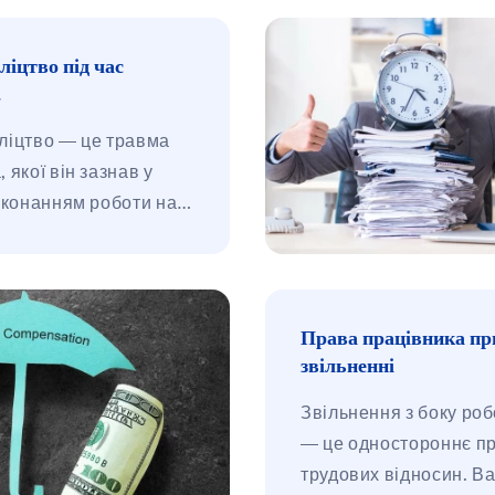
ліцтво під час
.
ліцтво — це травма
 якої він зазнав у
виконанням роботи на
ботодавця. Не має
чи йдеться про трудові
 засновані на
договорі, чи,
Права працівника пр
про один із типів угод
звільненні
захист стосується
Звільнення з боку ро
вників). Вимоги
— це одностороннє п
, який отримав
трудових відносин. В
ліцтво під час