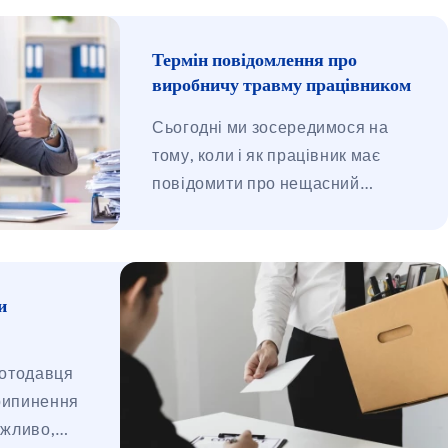
Термін повідомлення про
виробничу травму працівником
Сьогодні ми зосередимося на
тому, коли і як працівник має
повідомити про нещасний
випадок на роботі. Багато
працівників не знають, яких
строків потрібно дотримуватись і
які наслідки може мати їх
и
порушення. У цій статті ми
пояснимо все, що вам потрібно
ботодавця
знати про строки повідомлення
рипинення
про трудовий нещасний випадок
ажливо,
з точки зору ваших прав як