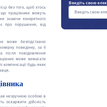
Введіть свою еле
ці без того, щоб хтось
Введіть свою ел
 що працівники можуть
не знаючи конкретного
яє про порушення, від
не може безпідставно
омірну поведінку, за її
ка після повідомлення
рацівник може вимагати
і компенсації будь-яких
давця.
цівника
став незручною особою в
ть оскаржити дійсність