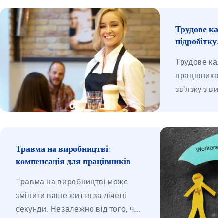
Трудове ка
підробітку
Трудове ка
працівника,
зв’язку з 
користь ро
значення, 
відносини,
трудовому 
Травма на виробництві:
наприклад, 
компенсація для працівників
(правовий 
Травма на виробництві може
всіх праці
змінити ваше життя за лічені
працівника
секунди. Незалежно від того, чи
трудове ка