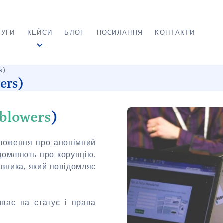
ЛУГИ
КЕЙСИ
БЛОГ
ПОСИЛАННЯ
КОНТАКТИ
s)
ers)
eblowers
)
ложення про анонімний
ідомляють про корупцію.
івника, який повідомляє
ває на статус і права