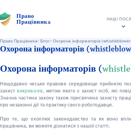
Право
НАШІ ПОС
Працівникa
Право Працівникa
Блог
Охорона інформаторів (whistleblower
Охорона інформаторів (whistleblow
Охорона інформаторів (
whistl
Нещодавно чеське правове середовище прийняло по
захист
викривачів
, метою якого є захист осіб, які пов
Значна частина закону також присвячена захисту прац
про незаконні дії та практику свого роботодавця.
Про те, що охоплює законодавство та як воно впли
працівника, ви можете дізнатися з нашої статті.