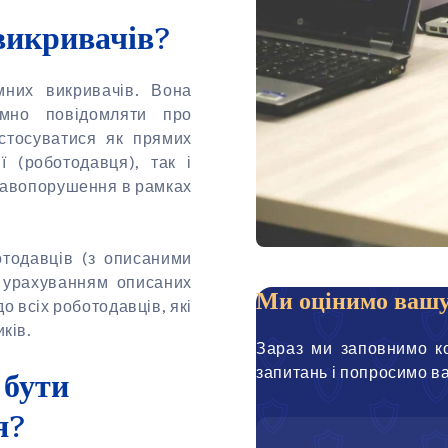
викривачів?
мних викривачів. Вона
імно повідомляти про
 стосуватися як прямих
 (роботодавця), так і
правопорушення в рамках
отодавців (з описаними
З урахуванням описаних
Ми оцінимо вашу
о всіх роботодавців, які
ків.
Зараз ми заповнимо ко
запитань і попросимо в
 бути
я?