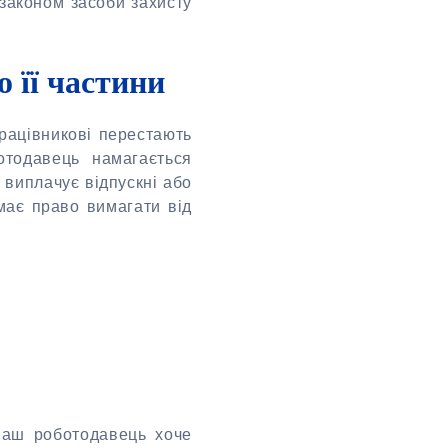
законом засоби захисту
о її частини
рацівникові перестають
отодавець намагається
 виплачує відпускні або
має право вимагати від
 ваш роботодавець хоче