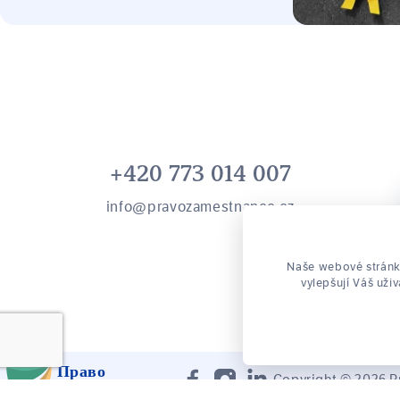
це падіння з драбини, опік, поріз
підробітку, 
машиною або будь-яке інше
будь-якого
ушкодження на робочому місці,
важливо знати, що ви не самі і у
вас є права, які гарантує закон.
На жаль, багато працівників не
знають про свої права або
+420 773 014 007
бояться їх реалізувати через
info@pravozamestnance.cz
страх можливих репресій з боку
роботодавця.
Naše webové stránky
vylepšují Váš uži
Право
Copyright © 2026 
Працівникa