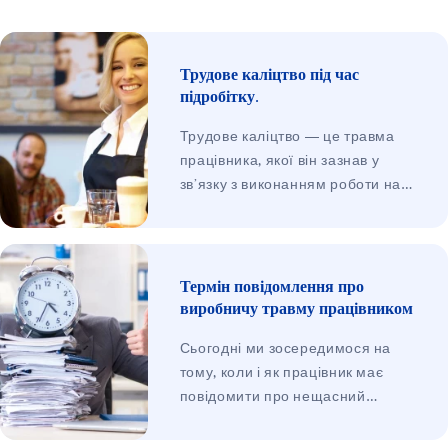
Трудове каліцтво під час
підробітку.
Трудове каліцтво — це травма
працівника, якої він зазнав у
зв’язку з виконанням роботи на
користь роботодавця. Не має
значення, чи йдеться про трудові
відносини, засновані на
трудовому договорі, чи,
Термін повідомлення про
наприклад, про один із типів угод
виробничу травму працівником
(правовий захист стосується всіх
Сьогодні ми зосередимося на
працівників). Вимоги працівника,
тому, коли і як працівник має
який отримав трудове каліцтво
повідомити про нещасний
під час підробітку, по суті такі
випадок на роботі. Багато
самі, як і у будь-якого іншого
працівників не знають, яких