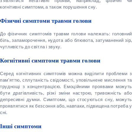
з’являтися негативні прояви, наприклад, фізичні чи
когнітивні симптоми, а також порушення сну.
Фізичні симптоми травми голови
До фізичних симптомів травми голови належать: головний
біль, запаморочення, нудота або блювота, затуманений зір,
чутливість до світла і звуку.
Когнітивні симптоми травми голови
Серед когнітивних симптомів можна виділити проблеми з
пам’яттю, сплутаність свідомості, уповільнене мислення та
труднощі з концентрацією. Емоційними проявами можуть
бути дратівливість, різкі зміни настрою, тривожність або
депресивні думки. Симптоми, що стосуються сну, можуть
проявлятися як безсоння або, навпаки, підвищена потреба у
сні.
Інші симптоми