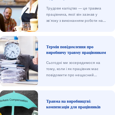
Трудове каліцтво — це травма
працівника, якої він зазнав у
зв’язку з виконанням роботи на
користь роботодавця. Не має
значення, чи йдеться про трудові
відносини, засновані на
трудовому договорі, чи,
Термін повідомлення про
наприклад, про один із типів угод
виробничу травму працівником
(правовий захист стосується всіх
Сьогодні ми зосередимося на
працівників). Вимоги працівника,
тому, коли і як працівник має
який отримав трудове каліцтво
повідомити про нещасний
під час підробітку, по суті такі
випадок на роботі. Багато
самі, як і у будь-якого іншого
працівників не знають, яких
працівника.
строків потрібно дотримуватись і
які наслідки може мати їх
Травма на виробництві:
порушення. У цій статті ми
компенсація для працівників
пояснимо все, що вам потрібно