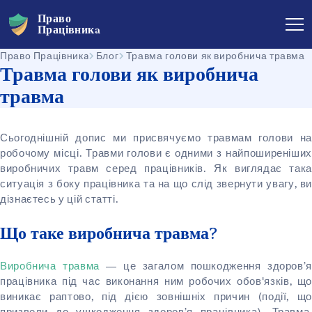
Право
Працівникa
Право Працівникa
Блог
Травма голови як виробнича травма
Травма голови як виробнича
травма
Сьогоднішній допис ми присвячуємо травмам голови на
робочому місці. Травми голови є одними з найпоширеніших
виробничих травм серед працівників. Як виглядає така
ситуація з боку працівника та на що слід звернути увагу, ви
дізнаєтесь у цій статті.
Що таке виробнича травма?
Виробнича травма
— це загалом пошкодження здоров’я
працівника під час виконання ним робочих обов'язків, що
виникає раптово, під дією зовнішніх причин (події, що