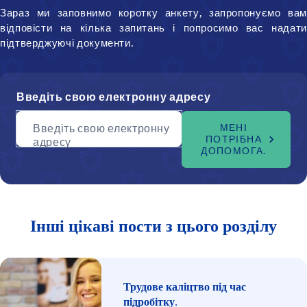
Зараз ми заповнимо коротку анкету, запропонуємо вам
відповісти на кілька запитань і попросимо вас надати
підтверджуючі документи.
Введіть свою електронну адресу
Введіть свою електронну
МЕНІ
ПОТРІБНА
адресу
ДОПОМОГА.
Інші цікаві пости з цього розділу
Трудове каліцтво під час
підробітку.