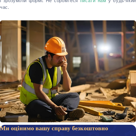
і зрозумілій формі. Не соромтеся
писати нам
у будь-який
час.
Ми оцінимо вашу справу безкоштовно