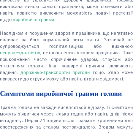
призвели до ушкодження здоров’я працівника). Травма,
викликана виною самого працівника, може обмежити або
навіть повністю виключити можливість подачі претензії
щодо
виробничої травми
.
Наслідком є порушення здоров’я працівника, що негативно
впливає на його нормальний ритм життя. Зазвичай це
супроводжується госпіталізацією або визнаною
непрацездатністю
, встановленою лікарем працівника. Таке
пошкодження часто спричинене ударом, струсом або
зіткненням голови. Інші поширені причини включають
падіння,
дорожньо-транспортні пригоди
тощо. Удар може
призвести до струсу мозку або навіть втрати свідомості.
Симптоми виробничої травми голови
Травма голови не завжди виявляється відразу. Її симптоми
можуть з’явитися через кілька годин або навіть днів після
інциденту. Перші 24 години після травми є критичними для
спостереження за станом постраждалого. Згодом можуть