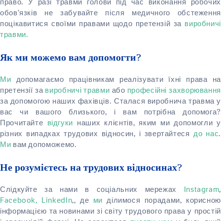
право. У разі травми голови під час виконання робочих
обов’язків не забувайте після медичного обстеження
поцікавитися своїми правами щодо претензій за
виробничі
травми.
Як ми можемо вам допомогти?
Ми
допомагаємо працівникам реалізувати їхні права на
претензії за
виробничі травми
або
професійні захворювання
за допомогою наших фахівців. Сталася виробнича травма у
вас чи вашого близького, і вам потрібна допомога?
Прочитайте
відгуки
наших клієнтів, яким ми допомогли у
різних випадках трудових відносин, і звертайтеся
до нас
.
Ми
вам допоможемо.
Не розумієтесь на трудових відносинах?
Слідкуйте за нами в соціальних мережах
Instagram
,
Facebook,
LinkedIn
,, де
ми
ділимося порадами, корисно
інформацією та новинами зі світу трудового права у простій