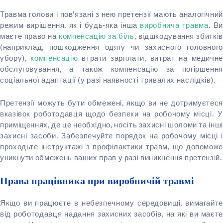
Травма голови і пов'язані з нею претензії мають аналогічний
режим вирішення, як і будь-яка інша
виробнича травма
. Ви
маєте право на
компенсацію за біль
, відшкодування збитків
(наприклад, пошкодження одягу чи захисного головного
убору),
компенсацію
втрати зарплати, витрат на медичне
обслуговування, а також компенсацію за погіршення
соціальної адаптації (у разі наявності тривалих наслідків).
Претензії можуть бути обмежені, якщо ви не дотримуєтеся
вказівок роботодавця щодо безпеки на робочому місці. У
приміщеннях, де це необхідно, носіть захисні шоломи та інші
захисні засоби. Забезпечуйте порядок на робочому місці і
проходьте інструктажі з профілактики травм, що допоможе
уникнути обмежень ваших прав у разі виникнення претензій.
Права працівника при виробничій травмі
Якщо ви працюєте в небезпечному середовищі, вимагайте
від роботодавця надання захисних засобів, на які ви маєте