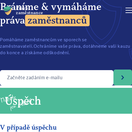
Bráníme & vymáháme
Právo
zaměstnance
práva
zaměstnanců
Pomáháme zaměstnancům ve sporech se
zaměstnavateli.
Ochráníme vaše práva, dotáhneme vaši kauzu
do konce a získáme odškodnění.
Začněte zadáním e-mailu
Úspěch
V případě úspěchu