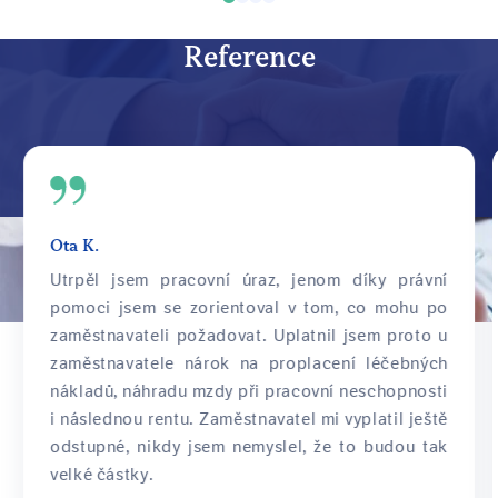
zdraví, ke kterému došlo.
Máte nárok na náhradu
Reference
všech nákladů, které vám v
souvislosti s poškozením
zdraví vznikly.
Ota K.
Utrpěl jsem pracovní úraz, jenom díky právní
pomoci jsem se zorientoval v tom, co mohu po
zaměstnavateli požadovat. Uplatnil jsem proto u
zaměstnavatele nárok na proplacení léčebných
nákladů, náhradu mzdy při pracovní neschopnosti
i následnou rentu. Zaměstnavatel mi vyplatil ještě
odstupné, nikdy jsem nemyslel, že to budou tak
velké částky.