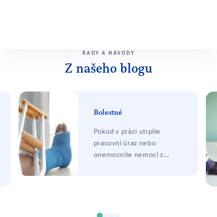
RADY A NÁVODY
Z našeho blogu
Bolestné
Pokud v práci utrpíte
pracovní úraz nebo
onemocníte nemocí z
povolání, máte nárok na
náhradu za utrpěnou
bolest, tzv. bolestné. Výše
bolestného se odvíjí od
závažnosti poškození