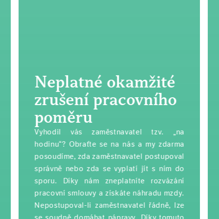
Neplatné okamžité
zrušení pracovního
poměru
Vyhodil vás zaměstnavatel tzv. „na
hodinu“? Obraťte se na nás a my zdarma
posoudíme, zda zaměstnavatel postupoval
správně nebo zda se vyplatí jít s ním do
sporu. Díky nám zneplatníte rozvázání
pracovní smlouvy a získáte náhradu mzdy.
Nepostupoval-li zaměstnavatel řádně, lze
se soudně domáhat nápravy. Díky tomuto