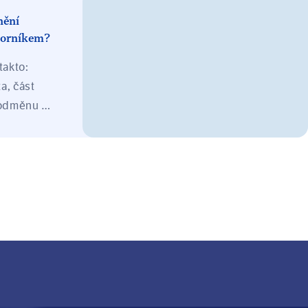
Odškodnění platí zaměstnavatel
nění
ze svého zákonného pojištění.
borníkem?
takto:
a, část
 odměnu —
když to