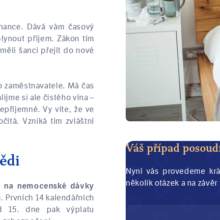
nance. Dává vám časový
plynout příjem. Zákon tím
měli šanci přejít do nové
o zaměstnavatele. Má čas
ijme si ale čistého vína –
epříjemné. Vy víte, že ve
ítá. Vzniká tím zvláštní
Váš případ posou
ědi
Nyní vás provedeme krá
několik otázek a na záv
k na nemocenské dávky
. Prvních 14 kalendářních
u
d 15. dne pak výplatu