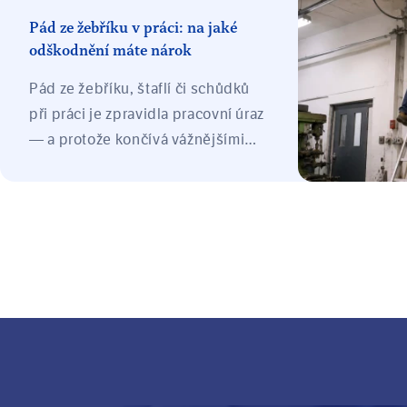
nárazu o po
Pád ze žebříku v práci: na jaké
poranění se
odškodnění máte nárok
závislosti n
Pád ze žebříku, štaflí či schůdků
pádu zaměs
při práci je zpravidla pracovní úraz
— a protože končívá vážnějšími
zraněními, bývá ve hře vysoké
odškodnění: bolestné, náhrada
ztráty na výdělku, náklady léčení a
při trvalých následcích ztížení
společenského uplatnění, často
jako nejvyšší položka.
Odškodnění platí zaměstnavatel
ze svého zákonného pojištění.