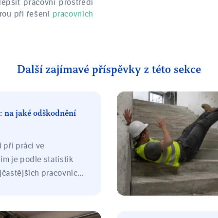
lepšit pracovní prostředí
rou při řešení
pracovních
Další zajímavé příspěvky z této sekce
í: na jaké odškodnění
 při práci ve
ím je podle statistik
jčastějších pracovních
ůsledku pádu
e při něm dochází k
zdraví zaměstnance při