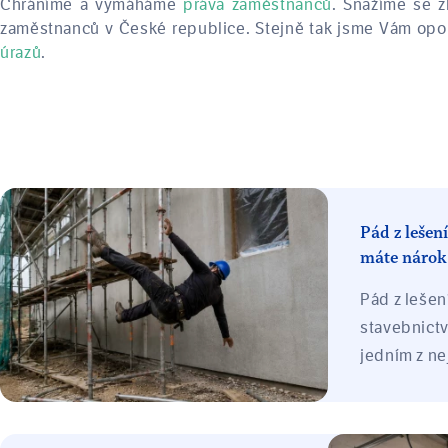
Chráníme a vymáháme
práva zaměstnanců
. Snažíme se z
zaměstnanců v České republice. Stejně tak jsme Vám opo
úrazů
.
Pád z lešen
máte nárok
Pád z lešení
stavebnictv
jedním z ne
úrazů. V d
zaměstnanc
poškození 