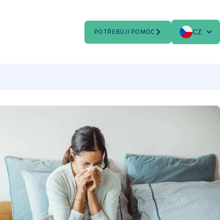
CZ
POTŘEBUJI POMOC
Zvolte jazyk