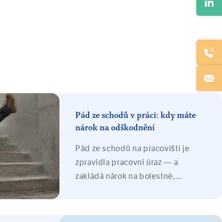
Pád ze schodů v práci: kdy máte
nárok na odškodnění
Pád ze schodů na pracovišti je
zpravidla pracovní úraz — a
zakládá nárok na bolestné,
náhradu ztráty na výdělku, náklady
léčení a při trvalých následcích i
ztížení společenského uplatnění.