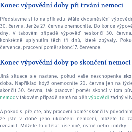
Konec výpovědní doby při trvání nemoci
Představme si to na příkladu. Máte dvouměsíční výpovědn
30. června. Jenže 27. června onemocníte. Do konce výpově
dny. V takovém případě výpověď neskončí 30. června,
konkrétně uplynutím těch tří dnů, které zbývaly. Poku
července, pracovní poměr skončí 7. července.
Konec výpovědní doby po skončení nemoci
Jiná situace ale nastane, pokud vaše neschopenka
sko
doba. Například když onemocníte 20. června jen na tý
skončit 30. června, tak pracovní poměr skončí v tom p
nemoc
v takovém případě nemá na běh
výpovědi
žádný vliv
A pokud si přejete, aby pracovní poměr skončil v původním
že jste v době jeho ukončení nemocní, můžete to za
oznámit. Můžete to udělat písemně, ústně nebo i mlčky – n