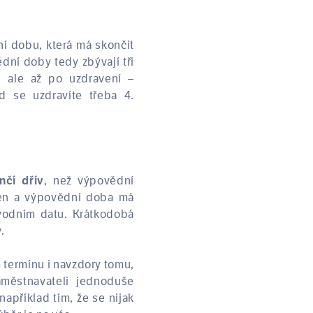
í dobu, která má skončit
dní doby tedy zbývají tři
 ale až po uzdravení –
d se uzdravíte třeba 4.
, než výpovědní
nčí dřív
den a výpovědní doba má
ůvodním datu. Krátkodobá
.
 termínu i navzdory tomu,
městnavateli jednoduše
apříklad tím, že se nijak