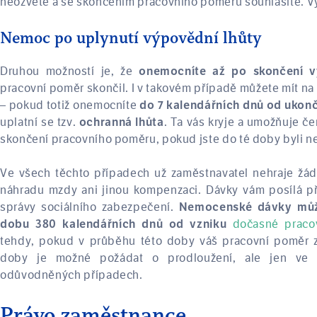
neozvete a se skončením pracovního poměru souhlasíte. Vý
Nemoc po uplynutí výpovědní lhůty
Druhou možností je, že
onemocníte až po skončení 
pracovní poměr skončil. I v takovém případě můžete mít n
– pokud totiž onemocníte
do 7 kalendářních dnů od ukon
uplatní se tzv.
. Ta vás kryje a umožňuje č
ochranná lhůta
skončení pracovního poměru, pokud jste do té doby byli n
Ve všech těchto případech už zaměstnavatel nehraje žád
náhradu mzdy ani jinou kompenzaci. Dávky vám posílá př
správy sociálního zabezpečení.
Nemocenské dávky může
dočasné praco
dobu 380 kalendářních dnů od vzniku
tehdy, pokud v průběhu této doby váš pracovní poměr z
doby je možné požádat o prodloužení, ale jen ve v
odůvodněných případech.
Právo zaměstnance