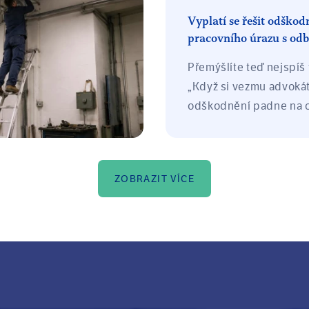
vrch. Závažnost
Vyplatí se řešit odškod
 zpravidla odvíjí v
pracovního úrazu s od
a výšce a trajektorii
Přemýšlíte teď nejspíš 
tnance.
„Když si vezmu advokát
odškodnění padne na
nezůstane mi míň, než 
vyřídím sám?"
ZOBRAZIT VÍCE