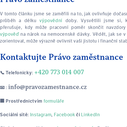
V tomto článku jsme se zaměřili na to, jak ovlivňuje doč
průběh a délku
výpovědní
doby. Vysvětlili jsme si,
přerušuje, kdy může pracovní poměr skončit navzdory
výpověď
na nárok na nemocenské dávky. Vědět, jak se v 
zorientovat, může výrazně ovlivnit vaši jistotu i finanční stab
Kontaktujte Právo zaměstnance
+420 773 014 007
📞 Telefonicky:
info@pravozamestnance.cz
📧 :
formuláře
🏢 Prostřednictvím
Instagram
Facebook
LinkedIn
Sociální sítě:
,
či