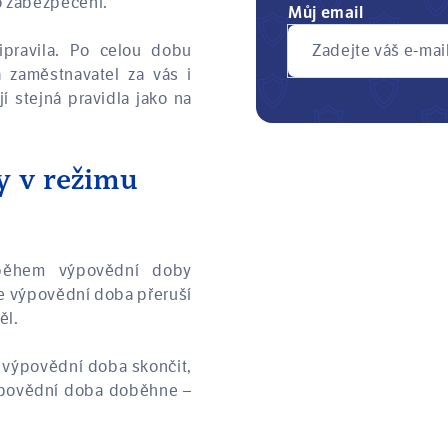
o zabezpečení.
Můj email
Zadejte váš e-mai
pravila. Po celou dobu
a zaměstnavatel za vás i
í stejná pravidla jako na
y v režimu
ěhem výpovědní doby
e výpovědní doba přeruší
ěl.
a výpovědní doba skončit,
výpovědní doba doběhne –