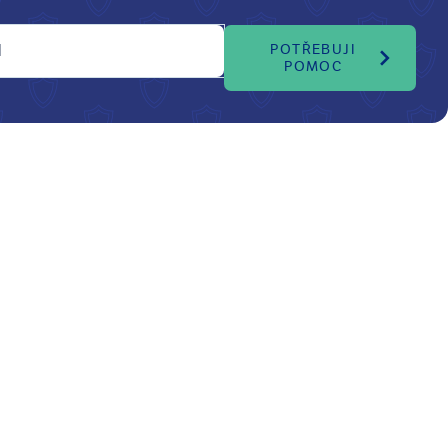
l
POTŘEBUJI
POMOC