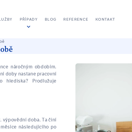
LUŽBY
PŘÍPADY
BLOG
REFERENCE
KONTAKT
obě
době
ance náročným obdobím.
ní doby nastane pracovní
 hlediska? Prodlužuje
v. výpovědní doba. Ta činí
 měsíce následujícího po