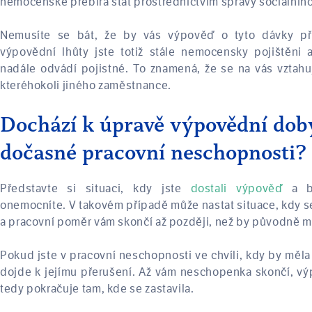
nemocenské přebírá stát prostřednictvím správy sociálníh
Nemusíte se bát, že by vás výpověď o tyto dávky při
výpovědní lhůty jste totiž stále nemocensky pojištěni 
nadále odvádí pojistné. To znamená, že se na vás vztahuj
kteréhokoli jiného zaměstnance.
Dochází k úpravě výpovědní dob
dočasné pracovní neschopnosti?
Představte si situaci, kdy jste
dostali výpověď
a b
onemocníte. V takovém případě může nastat situace, kdy s
a pracovní poměr vám skončí až později, než by původně m
Pokud jste v pracovní neschopnosti ve chvíli, kdy by měl
dojde k jejímu přerušení. Až vám neschopenka skončí, 
tedy pokračuje tam, kde se zastavila.