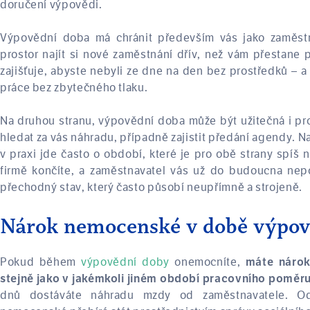
doručení výpovědi.
Výpovědní doba má chránit především vás jako zaměst
prostor najít si nové zaměstnání dřív, než vám přestane 
zajišťuje, abyste nebyli ze dne na den bez prostředků – a 
práce bez zbytečného tlaku.
Na druhou stranu, výpovědní doba může být užitečná i pr
hledat za vás náhradu, případně zajistit předání agendy. Nal
v praxi jde často o období, které je pro obě strany spíš n
firmě končíte, a zaměstnavatel vás už do budoucna nepoč
přechodný stav, který často působí neupřímně a strojeně.
Nárok nemocenské v době výpov
Pokud během
výpovědní doby
onemocníte,
máte náro
stejně jako v jakémkoli jiném období pracovního poměr
dnů dostáváte náhradu mzdy od zaměstnavatele. O