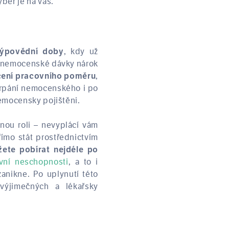
běr je na vás.
, kdy už
výpovědní doby
a nemocenské dávky nárok
,
čení pracovního poměru
erpání nemocenského i po
emocensky pojištěni.
nou roli – nevyplácí vám
ímo stát prostřednictvím
te pobírat nejdéle po
vní neschopnosti
, a to i
anikne. Po uplynutí této
ýjimečných a lékařsky