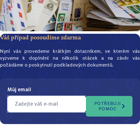
Váš případ posoudíme zdarma
Nyní vás provedeme krátkým dotazníkem, ve kterém vás
vyzveme k doplnění na několik otázek a na závěr vás
požádáme o poskytnutí podkladových dokumentů.
Můj email
Zadejte váš e-mail
POTŘEBUJI
POMOC