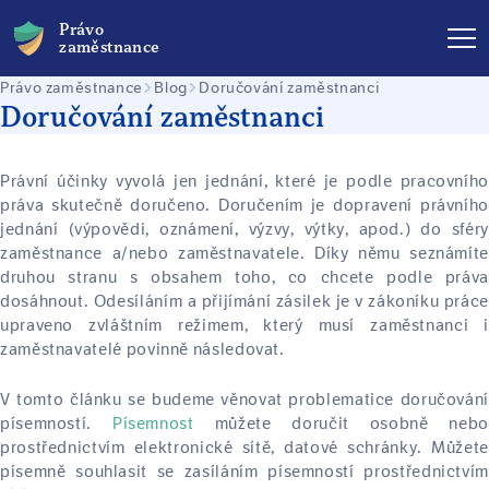
Právo
zaměstnance
Právo zaměstnance
Blog
Doručování zaměstnanci
Doručování zaměstnanci
Právní účinky vyvolá jen jednání, které je podle pracovního
práva skutečně doručeno. Doručením je dopravení právního
jednání (výpovědi, oznámení, výzvy, výtky, apod.) do sféry
zaměstnance a/nebo zaměstnavatele. Díky němu seznámíte
druhou stranu s obsahem toho, co chcete podle práva
dosáhnout. Odesíláním a přijímání zásilek je v zákoníku práce
upraveno zvláštním režimem, který musí zaměstnanci i
zaměstnavatelé povinně následovat.
V tomto článku se budeme věnovat problematice doručování
písemností.
Písemnost
můžete doručit osobně nebo
prostřednictvím elektronické sítě, datové schránky. Můžete
písemně souhlasit se zasíláním písemností prostřednictvím