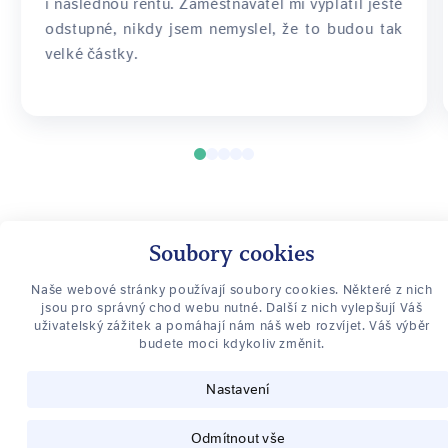
i následnou rentu. Zaměstnavatel mi vyplatil ještě
odstupné, nikdy jsem nemyslel, že to budou tak
velké částky.
+420 773 014 007
Soubory cookies
info@pravozamestnance.cz
Naše webové stránky používají soubory cookies. Některé z nich
Právo zaměstnance
jsou pro správný chod webu nutné. Další z nich vylepšují Váš
uživatelský zážitek a pomáhají nám náš web rozvíjet. Váš výběr
O vaše práva zaměstnance se stará Advokátní kancelář Ing. Mgr.
budete moci kdykoliv změnit.
Ladislav Šmarda, se sídlem v Olomouci a Praze, ČAK 18060
,
Nenechte si uniknout nic důležitého
Nastavení
Přihlaste se k odběru novinek
Odmítnout vše