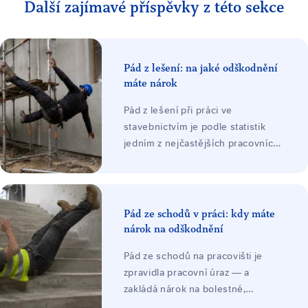
Další zajímavé příspěvky z této sekce
Pád z lešení: na jaké odškodnění
máte nárok
Pád z lešení při práci ve
stavebnictvím je podle statistik
jedním z nejčastějších pracovních
úrazů. V důsledku pádu
zaměstnance při něm dochází k
poškození zdraví zaměstnance při
nárazu o povrch. Závažnost
Pád ze schodů v práci: kdy máte
poranění se zpravidla odvíjí v
nárok na odškodnění
závislosti na výšce a trajektorii
Pád ze schodů na pracovišti je
pádu zaměstnance.
zpravidla pracovní úraz — a
zakládá nárok na bolestné,
náhradu ztráty na výdělku, náklady