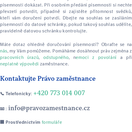
písemnosti dokázat. Při osobním předání písemnosti si nechte
převzetí potvrdit, případně si zajistěte přítomnost svědků,
kteří vám doručení potvrdí. Dbejte na souhlas se zasíláním
písemností do datové schránky, pokud takový souhlas udělíte,
pravidelně datovou schránku kontrolujte.
Máte dotaz ohledně doručování písemností? Obraťte se na
nás
, my Vám pomůžeme. Pomáháme dosáhnout práv zejména z
pracovních úrazů
,
odstupného
, n
emoci z povolání
a při
neplatné výpovědi
zaměstnance.
Kontaktujte Právo zaměstnance
+420 773 014 007
📞 Telefonicky:
info@pravozamestnance.cz
📧 :
formuláře
🏢 Prostřednictvím