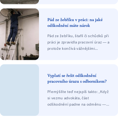
léčení a při trvalých následcích i
ztížení společenského uplatnění.
Odškodnění platí zaměstnavatel ze
Pád ze žebříku v práci: na jaké
svého zákonného pojištění.
odškodnění máte nárok
Pád ze žebříku, štaflí či schůdků při
práci je zpravidla pracovní úraz — a
protože končívá vážnějšími
zraněními, bývá ve hře vysoké
odškodnění: bolestné, náhrada
ztráty na výdělku, náklady léčení a
při trvalých následcích ztížení
Vyplatí se řešit odškodnění
společenského uplatnění, často
pracovního úrazu s odborníkem?
jako nejvyšší položka. Odškodnění
Přemýšlíte teď nejspíš takto: „Když
platí zaměstnavatel ze svého
si vezmu advokáta, část
zákonného pojištění.
odškodnění padne na odměnu —
nezůstane mi míň, než když to
vyřídím sám?"