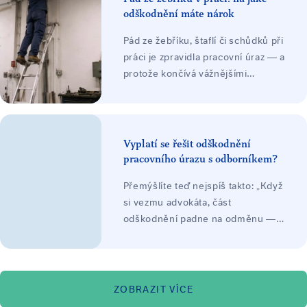
svého zákonného pojištění.
odškodnění máte nárok
Pád ze žebříku, štaflí či schůdků při
práci je zpravidla pracovní úraz — a
protože končívá vážnějšími
zraněními, bývá ve hře vysoké
odškodnění: bolestné, náhrada
ztráty na výdělku, náklady léčení a
při trvalých následcích ztížení
Vyplatí se řešit odškodnění
společenského uplatnění, často
pracovního úrazu s odborníkem?
jako nejvyšší položka. Odškodnění
Přemýšlíte teď nejspíš takto: „Když
platí zaměstnavatel ze svého
si vezmu advokáta, část
zákonného pojištění.
odškodnění padne na odměnu —
nezůstane mi míň, než když to
vyřídím sám?"
ZOBRAZIT VÍCE