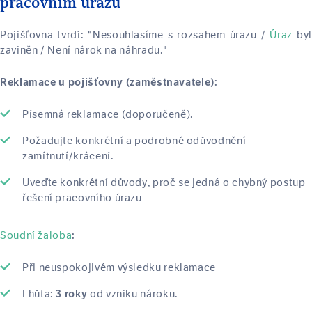
pracovním úrazu
Pojišťovna tvrdí: "Nesouhlasíme s rozsahem úrazu /
Úraz
by
zaviněn / Není nárok na náhradu."
Reklamace u pojišťovny (zaměstnavatele):
Písemná reklamace (doporučeně).
Požadujte konkrétní a podrobné odůvodnění
zamítnutí/krácení.
Uveďte konkrétní důvody, proč se jedná o chybný postup
řešení pracovního úrazu
Soudní žaloba
:
Při neuspokojivém výsledku reklamace
Lhůta:
od vzniku nároku.
3 roky