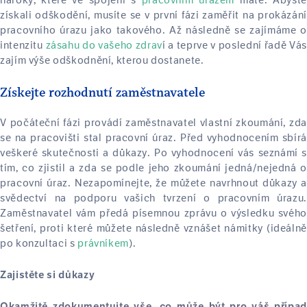
nároky, které ve spojení s
pracovním úrazem
máte. Abyste
získali odškodění, musíte se v první fázi zaměřit na prokázání
pracovního úrazu jako takového. Až následně se zajímáme o
intenzitu
zásahu do vašeho zdrav
í a teprve v poslední řadě Vás
zajím výše odškodnění, kterou dostanete.
Získejte rozhodnutí zaměstnavatele
V počáteční fázi provádí zaměstnavatel vlastní zkoumání, zda
se na pracovišti stal pracovní úraz. Před vyhodnocením sbírá
veškeré skutečnosti a důkazy. Po vyhodnocení vás seznámí s
tím, co zjistil a zda se podle jeho zkoumání jedná/nejedná o
pracovní úraz. Nezapomínejte, že můžete navrhnout důkazy a
svědectví na podporu vašich tvrzení o pracovním úrazu.
Zaměstnavatel vám předá písemnou zprávu o výsledku svého
šetření, proti které můžete následně vznášet námitky (ideálně
po konzultaci s
právníkem
).
Zajistěte si důkazy
Okamžitě zdokumentujte vše, co může být pro váš případ