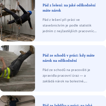
Pád z lešení: na jaké odškodnění
máte nárok
Pád z lešení při práci ve
stavebnictvím je podle statistik
jedním z nejčastějších pracovních
úrazů. V důsledku pádu
zaměstnance při něm dochází k
poškození zdraví zaměstnance při
nárazu o povrch. Závažnost
Pád ze schodů v práci: kdy máte
poranění se zpravidla odvíjí v
nárok na odškodnění
závislosti na výšce a trajektorii
Pád ze schodů na pracovišti je
pádu zaměstnance.
zpravidla pracovní úraz — a
zakládá nárok na bolestné,
náhradu ztráty na výdělku, náklady
léčení a při trvalých následcích i
ztížení společenského uplatnění.
Odškodnění platí zaměstnavatel ze
Pád ze žebříku v práci: na jaké