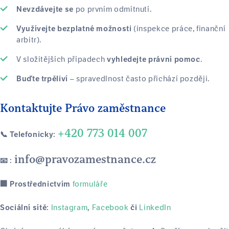
po prvním odmítnutí.
Nevzdávejte se
(inspekce práce, finanční
Využívejte bezplatné možnosti
arbitr).
V složitějších případech
.
vyhledejte právní pomoc
– spravedlnost často přichází později.
Buďte trpěliví
Kontaktujte Právo zaměstnance
+420 773 014 007
📞 Telefonicky:
info@pravozamestnance.cz
📧 :
formuláře
🏢 Prostřednictvím
Instagram
Facebook
LinkedIn
Sociální sítě:
,
či