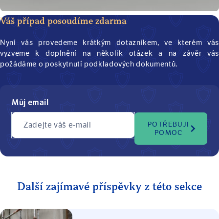
Váš případ posoudíme zdarma
Nyní vás provedeme krátkým dotazníkem, ve kterém vás
vyzveme k doplnění na několik otázek a na závěr vás
požádáme o poskytnutí podkladových dokumentů.
Můj email
Zadejte váš e-mail
POTŘEBUJI
POMOC
Další zajímavé příspěvky z této sekce