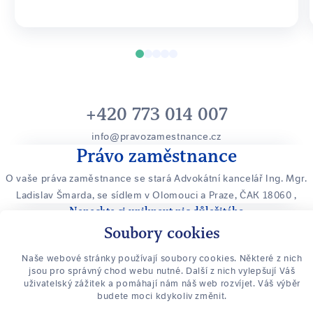
+420 773 014 007
info@pravozamestnance.cz
Právo zaměstnance
O vaše práva zaměstnance se stará Advokátní kancelář Ing. Mgr.
Ladislav Šmarda, se sídlem v Olomouci a Praze, ČAK 18060
,
Nenechte si uniknout nic důležitého
Soubory cookies
Přihlaste se k odběru novinek
Naše webové stránky používají soubory cookies. Některé z nich
PŘIHLÁSIT SE K ODBĚRU
jsou pro správný chod webu nutné. Další z nich vylepšují Váš
uživatelský zážitek a pomáhají nám náš web rozvíjet. Váš výběr
budete moci kdykoliv změnit.