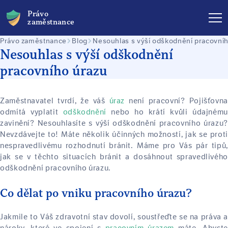
Právo
zaměstnance
Právo zaměstnance
Blog
Nesouhlas s výší odškodnění pracovní
Nesouhlas s výší odškodnění
pracovního úrazu
Zaměstnavatel tvrdí, že váš
úraz
není pracovní? Pojišťovn
odmítá vyplatit
odškodnění
nebo ho krátí kvůli údajnému
zavinění? Nesouhlasíte s výší odškodnění pracovního úrazu?
Nevzdávejte to! Máte několik účinných možností, jak se proti
nespravedlivému rozhodnutí bránit. Máme pro Vás pár tipů,
jak se v těchto situacích bránit a dosáhnout spravedlivého
odškodnění pracovního úrazu.
Co dělat po vniku pracovního úrazu?
Jakmile to Váš zdravotní stav dovolí, soustřeďte se na práva a