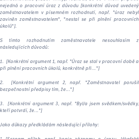
nejedná o pracovní úraz z důvodu [konkrétní důvod uvedený
zaměstnavatelem v písemném rozhodnutí, např. "úraz nebyl
zaviněn zaměstnavatelem", "nestal se při plnění pracovních
úkolů"].
S tímto rozhodnutím zaměstnavatele nesouhlasím z
následujících důvodů:
1.
[Konkrétní argument 1, např. "Úraz se stal v pracovní době a
při plnění pracovních úkolů, konkrétně při..."]
2.
[Konkrétní argument 2, např. "Zaměstnavatel poruši
bezpečnostní předpisy tím, že..."]
3.
[Konkrétní argument 3, např. "Byl/a jsem svědkem/svědky
kteří potvrdí, že..."]
Jako důkazy předkládám následující přílohy:
* [Seznam příloh, např. kopie záznamu o úrazu, lékařské