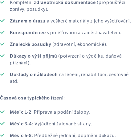
Kompletní
(propouštěcí
zdravotnická dokumentace
zprávy, posudky).
a veškeré materiály z jeho vyšetřování.
Záznam o úrazu
s pojišťovnou a zaměstnavatelem.
Korespondence
(zdravotní, ekonomické).
Znalecké posudky
(potvrzení o výdělku, daňová
Důkazy o výši příjmů
přiznání).
na léčení, rehabilitaci, cestovné
Doklady o nákladech
atd.
Časová osa typického řízení:
Příprava a podání žaloby.
Měsíc 1-2:
Vyjádření žalované strany.
Měsíc 3-4:
Předběžné jednání, doplnění důkazů.
Měsíc 5-8: