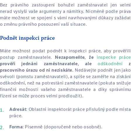
Bez právního zastoupení bohužel zaměstnavatel jen velmi
nerad vyslyší vaše argumenty a námitky. Nicméně podle práva
máte možnost ve spojení s vámi navrhovanými důkazy zažádat
o změnu právního posouzení vaší situace.
Podnět inspekci práce
Máte možnost podat podnět k inspekci práce, aby prověřili
postup zaměstnavatele.
inspecke práce
Nezapomeňte, že
odškodnění
prověří jednání zaměstnavatele, ale
Nedávejte podnět jen jak
pracovního úrazu od ní nezískáte.
svévoli (pomstu zaměstnavateli), a spíše se zaměřte na získání
odškodnění, než na potrestání zaměstnavatele (pokuta snižuje
finanční možnosti vašeho zaměstnavatele a díky správnímu
řízení se může proces velmi prodloužit).
Oblastní inspektorát práce příslušný podle místa
Adresát:
práce.
Písemně (doporučeně nebo osobně).
Forma: