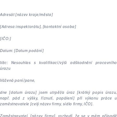
Adresát [název kraje/města]
[Adresa inspektorátu], [kontaktní osoba]
[IČO:]
Datum: [Datum podání]
Věc: Nesouhlas s kvalifikací/výši odškodnění pracovního
úrazu
Vážená paní/pane,
dne [datum úrazu] jsem utrpěl/a úraz [krátký popis úrazu,
např. pád z výšky, říznutí, popálení] při výkonu práce u
zaměstnavatele [celý název firmy, sídlo firmy, IČO].
Zaměstnavatel, [název firmy], rozhodl, že se v mém případě