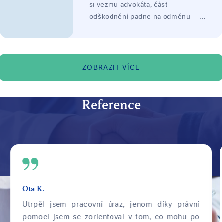
si vezmu advokáta, část
zákonného pojištění.
odškodnění padne na odměnu —
nezůstane mi míň, než když to
vyřídím sám?"
ZOBRAZIT VÍCE
Reference
Ota K.
Utrpěl jsem pracovní úraz, jenom díky právní
pomoci jsem se zorientoval v tom, co mohu po