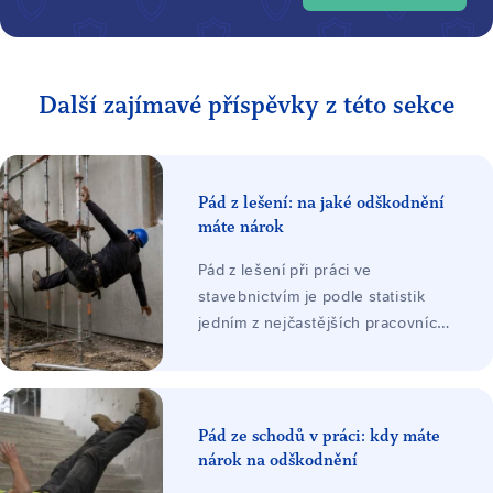
Další zajímavé příspěvky z této sekce
Pád z lešení: na jaké odškodnění
máte nárok
Pád z lešení při práci ve
stavebnictvím je podle statistik
jedním z nejčastějších pracovních
úrazů. V důsledku pádu
zaměstnance při něm dochází k
poškození zdraví zaměstnance při
nárazu o povrch. Závažnost
Pád ze schodů v práci: kdy máte
poranění se zpravidla odvíjí v
nárok na odškodnění
závislosti na výšce a trajektorii