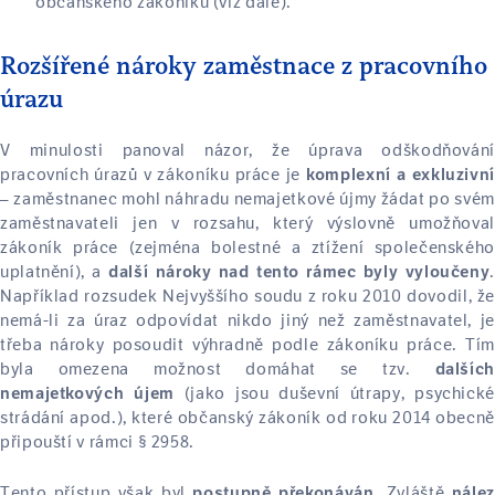
občanského zákoníku (viz dále).
Rozšířené nároky zaměstnace z pracovního
úrazu
V minulosti panoval názor, že úprava odškodňování
pracovních úrazů v zákoníku práce je
komplexní a exkluzivní
– zaměstnanec mohl náhradu nemajetkové újmy žádat po svém
zaměstnavateli jen v rozsahu, který výslovně umožňoval
zákoník práce (zejména bolestné a ztížení společenského
uplatnění), a
.
další nároky nad tento rámec byly vyloučeny
Například rozsudek Nejvyššího soudu z roku 2010 dovodil, že
nemá-li za úraz odpovídat nikdo jiný než zaměstnavatel, je
třeba nároky posoudit výhradně podle zákoníku práce. Tím
byla omezena možnost domáhat se tzv.
dalších
(jako jsou duševní útrapy, psychické
nemajetkových újem
strádání apod.), které občanský zákoník od roku 2014 obecně
připouští v rámci § 2958.
Tento přístup však byl
. Zvláště
postupně překonáván
nález