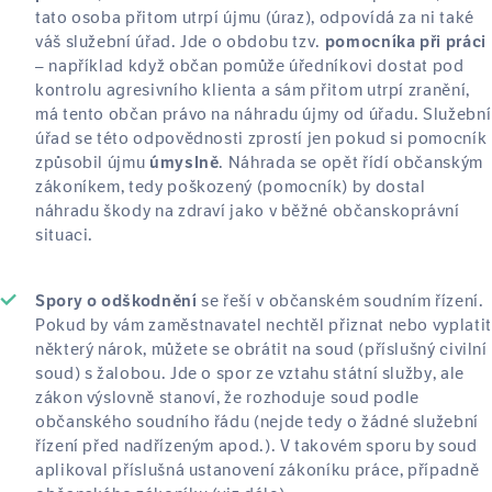
tato osoba přitom utrpí újmu (úraz), odpovídá za ni také
váš služební úřad. Jde o obdobu tzv.
pomocníka při práci
– například když občan pomůže úředníkovi dostat pod
kontrolu agresivního klienta a sám přitom utrpí zranění,
má tento občan právo na náhradu újmy od úřadu. Služební
úřad se této odpovědnosti zprostí jen pokud si pomocník
způsobil újmu
. Náhrada se opět řídí občanským
úmyslně
zákoníkem, tedy poškozený (pomocník) by dostal
náhradu škody na zdraví jako v běžné občanskoprávní
situaci.
se řeší v občanském soudním řízení.
Spory o odškodnění
Pokud by vám zaměstnavatel nechtěl přiznat nebo vyplatit
některý nárok, můžete se obrátit na soud (příslušný civilní
soud) s žalobou. Jde o spor ze vztahu státní služby, ale
zákon výslovně stanoví, že rozhoduje soud podle
občanského soudního řádu (nejde tedy o žádné služební
řízení před nadřízeným apod.). V takovém sporu by soud
aplikoval příslušná ustanovení zákoníku práce, případně