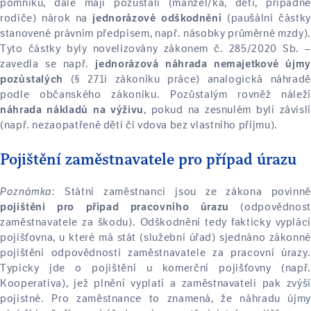
pomníku, dále mají pozůstalí (manžel/ka, děti, případně
rodiče) nárok na
(paušální částky
jednorázové odškodnění
stanovené právním předpisem, např. násobky průměrné mzdy).
Tyto částky byly novelizovány zákonem č. 285/2020 Sb. –
zavedla se např.
jednorázová náhrada nemajetkové újmy
(§ 271i zákoníku práce) analogická náhradě
pozůstalých
podle občanského zákoníku. Pozůstalým rovněž náleží
, pokud na zesnulém byli závisl
náhrada nákladů na výživu
(např. nezaopatřené děti či vdova bez vlastního příjmu).
Pojištění zaměstnavatele pro případ úrazu
Poznámka:
Státní zaměstnanci jsou ze zákona povinně
(odpovědnost
pojištěni pro případ pracovního úrazu
zaměstnavatele za škodu). Odškodnění tedy fakticky vyplácí
pojišťovna, u které má stát (služební úřad) sjednáno zákonné
pojištění odpovědnosti zaměstnavatele za pracovní úrazy.
Typicky jde o pojištění u komerční pojišťovny (např.
Kooperativa), jež plnění vyplatí a zaměstnavateli pak zvýší
pojistné. Pro zaměstnance to znamená, že náhradu újmy