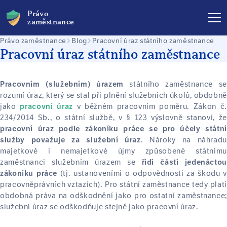
Právo
zaměstnance
Právo zaměstnance
Blog
Pracovní úraz státního zaměstnance
Pracovní úraz státního zaměstnance
státního zaměstnance se
Pracovním (služebním) úrazem
rozumí úraz, který se stal při plnění služebních úkolů, obdobně
jako
v běžném pracovním poměru. Zákon č.
pracovní úraz
234/2014 Sb., o státní službě, v § 123 výslovně stanoví, že
pracovní úraz podle zákoníku práce se pro účely státní
. Nároky na náhradu
služby považuje za služební úraz
majetkové i nemajetkové újmy způsobené státnímu
zaměstnanci služebním úrazem se
řídí částí jedenáctou
(tj. ustanoveními o odpovědnosti za škodu v
zákoníku práce
pracovněprávních vztazích). Pro státní zaměstnance tedy platí
obdobná práva na odškodnění jako pro ostatní zaměstnance;
služební úraz se odškodňuje stejně jako pracovní úraz.