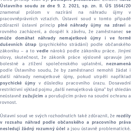
Ústavního soudu ze dne 9. 2. 2021, sp. zn. II. ÚS 1564/20
znamenal průlom v nazírání na náhradu újmy v
pracovněprávních vztazích. Ústavní soud v tomto případě
zdůraznil ústavní princip
plné náhrady újmy na zdraví
rovného zacházení, a dospěl k závěru, že zaměstnanec
se
může domáhat náhrady nemajetkové újmy i ve formě
(psychického strádání) podle občanského
duševních útrap
zákoníku – a to
nároků podle zákoníku práce. Jinými
vedle
slovy, skutečnost, že zákoník práce výslovně upravuje jen
bolestné a ztížení společenského uplatnění,
neznamená
podle Ústavního soudu, že by zaměstnanci nemohli žádat i
další náhrady nemajetkové újmy, pokud utrpěli například
v důsledku pracovního úrazu. Dosavadní
psychické újmy
restriktivní výklad pojmu „další nemajetková újma“ byl shledán
neústavně
a porušujícím právo na soudní ochranu a
zužujícím
rovnost.
Ústavní soud ve svých rozhodnutích také zdůraznil, že
rozdíly
v rozsahu náhrad podle občanského a pracovního práva
a jsou ústavně problematické
nesledují žádný rozumný účel