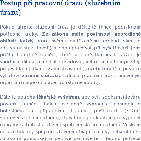
Postup při pracovní úrazu (služebním
úrazu)
Pokud utrpíte služební úraz, je důležité ihned podniknout
potřebné kroky.
Ze zákona máte povinnost neprodleně
svému nadřízenému (pokud vám to
ohlásit každý úraz
zdravotní stav dovolí) a spolupracovat při vyšetřování jeho
příčin. I drobné zranění, které se zpočátku nezdá vážné, je
vhodné nahlásit a nechat zaevidovat, neboť se mohou později
projevit komplikace. Zaměstnavatel (služební úřad) je povinen
vyhotovit
a nahlásit pracovní úraz stanoveným
záznam o úrazu
orgánům (inspekci práce, pojišťovně apod.).
Dále je potřeba
, aby byla zdokumentována
lékařské vyšetření
povaha zranění. Lékař následně vypracuje posudek o
bolestném a případném trvalém poškození (ztížení
společenského uplatnění), který bude podkladem pro výpočet
náhrady za bolest a ztížení společenského uplatnění. Veškeré
účty a doklady spojené s léčením (např. za léky, rehabilitace,
zdravotní pomůcky) si pečlivě uschovejte – budou potřeba