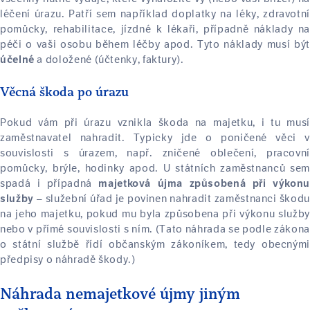
léčení úrazu. Patří sem například doplatky na léky, zdravotní
pomůcky, rehabilitace, jízdné k lékaři, případně náklady na
péči o vaši osobu během léčby apod. Tyto náklady musí být
a doložené (účtenky, faktury).
účelné
Věcná škoda po úrazu
Pokud vám při úrazu vznikla škoda na majetku, i tu musí
zaměstnavatel nahradit. Typicky jde o poničené věci v
souvislosti s úrazem, např. zničené oblečení, pracovní
pomůcky, brýle, hodinky apod. U státních zaměstnanců sem
spadá i případná
majetková újma způsobená při výkonu
– služební úřad je povinen nahradit zaměstnanci škodu
služby
na jeho majetku, pokud mu byla způsobena při výkonu služby
nebo v přímé souvislosti s ním. (Tato náhrada se podle zákona
o státní službě řídí občanským zákoníkem, tedy obecnými
předpisy o náhradě škody.)
Náhrada nemajetkové újmy jiným