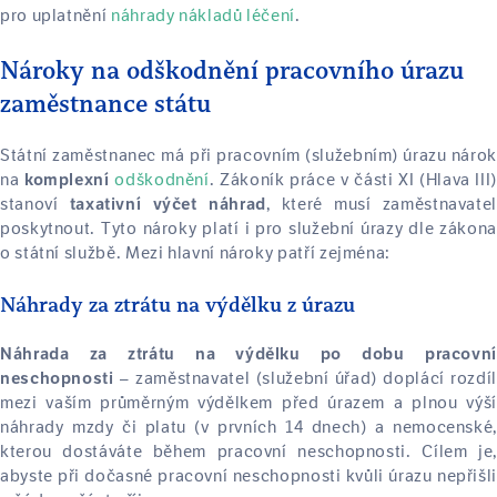
pro uplatnění
náhrady nákladů léčení
.
Nároky na odškodnění pracovního úrazu
zaměstnance státu
Státní zaměstnanec má při pracovním (služebním) úrazu nárok
na
odškodnění
. Zákoník práce v části XI (Hlava III
komplexní
stanoví
, které musí zaměstnavate
taxativní výčet náhrad
poskytnout. Tyto nároky platí i pro služební úrazy dle zákona
o státní službě. Mezi hlavní nároky patří zejména:
Náhrady za ztrátu na výdělku z úrazu
Náhrada za ztrátu na výdělku po dobu pracovní
– zaměstnavatel (služební úřad) doplácí rozdíl
neschopnosti
mezi vaším průměrným výdělkem před úrazem a plnou výší
náhrady mzdy či platu (v prvních 14 dnech) a nemocenské,
kterou dostáváte během pracovní neschopnosti. Cílem je,
abyste při dočasné pracovní neschopnosti kvůli úrazu nepřišli