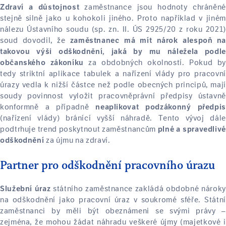
zaměstnance jsou hodnoty chráněné
Zdraví a důstojnost
stejně silně jako u kohokoli jiného. Proto například v jiném
nálezu Ústavního soudu (sp. zn. II. ÚS 2925/20 z roku 2021)
soud dovodil, že
zaměstnanec má mít nárok alespoň na
takovou výši odškodnění, jaká by mu náležela podle
za obdobných okolností. Pokud by
občanského zákoníku
tedy striktní aplikace tabulek a nařízení vlády pro pracovní
úrazy vedla k nižší částce než podle obecných principů, mají
soudy povinnost vyložit pracovněprávní předpisy ústavně
konformně a případně
neaplikovat podzákonný předpis
(nařízení vlády) bránící vyšší náhradě. Tento vývoj dále
podtrhuje trend poskytnout zaměstnancům
plné a spravedlivé
za újmu na zdraví.
odškodnění
Partner pro odškodnění pracovního úrazu
státního zaměstnance zakládá obdobné nároky
Služební úraz
na odškodnění jako pracovní úraz v soukromé sféře. Státní
zaměstnanci by měli být obeznámeni se svými právy –
zejména, že mohou žádat náhradu veškeré újmy (majetkové i