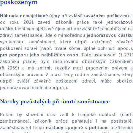
poškozeným
Náhrada nemajetkové újmy při zvlášť závažném poškození
od roku 2021 zavedl zákoník práce také jednorázové
odškodnění nemajetkové újmy při obzvlášť těžkém ublížení na
zdraví zaměstnance. Jde o mimořádnou
jednorázovou částku
vyplácenou zaměstnanci, který utrpěl extrémně závažné
poškození zdraví (např. trvalé kóma, úplné ochrnutí apod.),
. Toto ustanovení (§ 271f
pro podporu jeho nejbližších osob
zákoníku práce) bylo inspirováno občanským zákoníkem
(§ 2959) a má zmírnit rozdíly mezi pracovním právem a
občanským právem. V praxi tedy rodina zaměstnance, který
utrpěl zvlášť závažné poškození zdraví, může obdržet
jednorázovou finanční podporu.
Nároky pozůstalých při úmrtí zaměstnance
Pokud by služební úraz vedl k tragické události (úmrtí
zaměstnance), zákoník práce pamatuje i na pozůstalé.
Zaměstnavatel hradí
a zřízením
náklady spojené s pohřbem