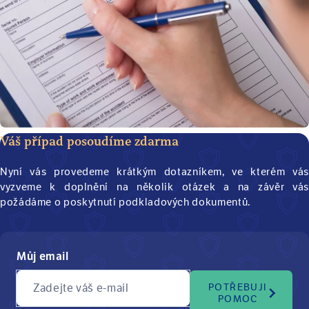
Váš případ posoudíme zdarma
Nyní vás provedeme krátkým dotazníkem, ve kterém vás
vyzveme k doplnění na několik otázek a na závěr vás
požádáme o poskytnutí podkladových dokumentů.
Můj email
Zadejte váš e-mail
POTŘEBUJI
POMOC