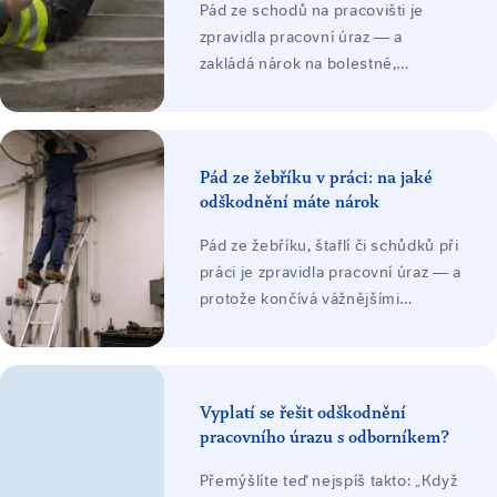
Pád ze schodů na pracovišti je
pádu zaměstnance.
zpravidla pracovní úraz — a
zakládá nárok na bolestné,
náhradu ztráty na výdělku, náklady
léčení a při trvalých následcích i
ztížení společenského uplatnění.
Odškodnění platí zaměstnavatel ze
Pád ze žebříku v práci: na jaké
svého zákonného pojištění.
odškodnění máte nárok
Pád ze žebříku, štaflí či schůdků při
práci je zpravidla pracovní úraz — a
protože končívá vážnějšími
zraněními, bývá ve hře vysoké
odškodnění: bolestné, náhrada
ztráty na výdělku, náklady léčení a
při trvalých následcích ztížení
Vyplatí se řešit odškodnění
společenského uplatnění, často
pracovního úrazu s odborníkem?
jako nejvyšší položka. Odškodnění
Přemýšlíte teď nejspíš takto: „Když
platí zaměstnavatel ze svého