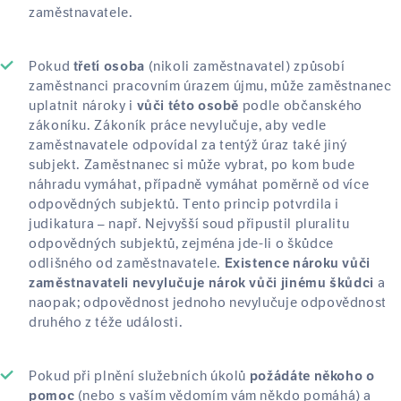
zaměstnavatele.
Pokud
(nikoli zaměstnavatel) způsobí
třetí osoba
zaměstnanci pracovním úrazem újmu, může zaměstnanec
uplatnit nároky i
podle občanského
vůči této osobě
zákoníku. Zákoník práce nevylučuje, aby vedle
zaměstnavatele odpovídal za tentýž úraz také jiný
subjekt. Zaměstnanec si může vybrat, po kom bude
náhradu vymáhat, případně vymáhat poměrně od více
odpovědných subjektů. Tento princip potvrdila i
judikatura – např. Nejvyšší soud připustil pluralitu
odpovědných subjektů, zejména jde-li o škůdce
odlišného od zaměstnavatele.
Existence nároku vůči
a
zaměstnavateli nevylučuje nárok vůči jinému škůdci
naopak; odpovědnost jednoho nevylučuje odpovědnost
druhého z téže události.
Pokud při plnění služebních úkolů
požádáte někoho o
(nebo s vaším vědomím vám někdo pomáhá) a
pomoc