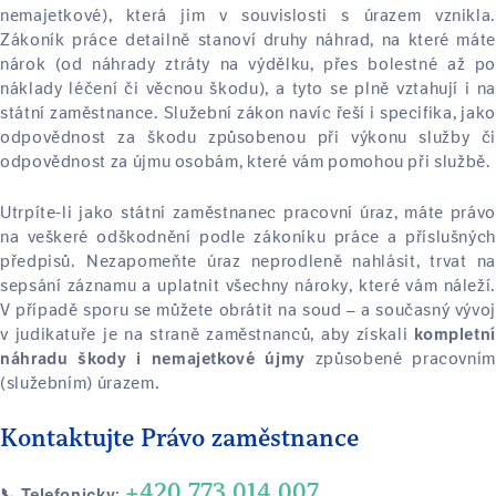
nemajetkové), která jim v souvislosti s úrazem vznikla.
Zákoník práce detailně stanoví druhy náhrad, na které máte
nárok (od náhrady ztráty na výdělku, přes bolestné až po
náklady léčení či věcnou škodu), a tyto se plně vztahují i na
státní zaměstnance. Služební zákon navíc řeší i specifika, jako
odpovědnost za škodu způsobenou při výkonu služby či
odpovědnost za újmu osobám, které vám pomohou při službě.
Utrpíte-li jako státní zaměstnanec pracovní úraz, máte právo
na veškeré odškodnění podle zákoníku práce a příslušných
předpisů. Nezapomeňte úraz neprodleně nahlásit, trvat na
sepsání záznamu a uplatnit všechny nároky, které vám náleží.
V případě sporu se můžete obrátit na soud – a současný vývoj
v judikatuře je na straně zaměstnanců, aby získali
kompletní
způsobené pracovním
náhradu škody i nemajetkové újmy
(služebním) úrazem.
Kontaktujte Právo zaměstnance
+420 773 014 007
📞 Telefonicky: