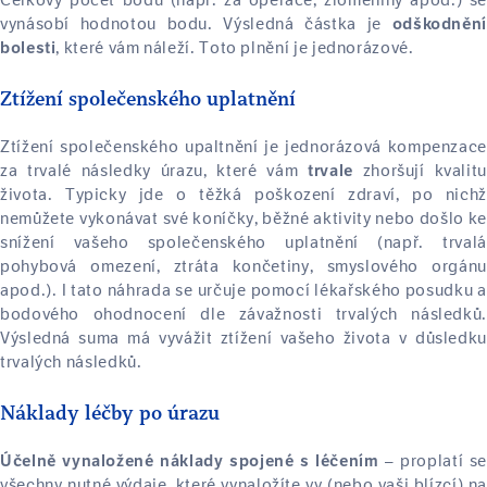
Celkový počet bodů (např. za operace, zlomeniny apod.) se
vynásobí hodnotou bodu. Výsledná částka je
odškodnění
, které vám náleží. Toto plnění je jednorázové.
bolesti
Ztížení společenského uplatnění
Ztížení společenského upaltnění je jednorázová kompenzace
za trvalé následky úrazu, které vám
zhoršují kvalitu
trvale
života. Typicky jde o těžká poškození zdraví, po nichž
nemůžete vykonávat své koníčky, běžné aktivity nebo došlo ke
snížení vašeho společenského uplatnění (např. trvalá
pohybová omezení, ztráta končetiny, smyslového orgánu
apod.). I tato náhrada se určuje pomocí lékařského posudku a
bodového ohodnocení dle závažnosti trvalých následků.
Výsledná suma má vyvážit ztížení vašeho života v důsledku
trvalých následků.
Náklady léčby po úrazu
– proplatí se
Účelně vynaložené náklady spojené s léčením
všechny nutné výdaje, které vynaložíte vy (nebo vaši blízcí) na