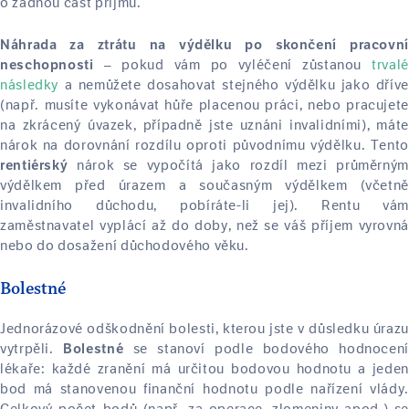
o žádnou část příjmu.
Náhrada za ztrátu na výdělku po skončení pracovní
– pokud vám po vyléčení zůstanou
trvalé
neschopnosti
následky
a nemůžete dosahovat stejného výdělku jako dříve
(např. musíte vykonávat hůře placenou práci, nebo pracujete
na zkrácený úvazek, případně jste uznáni invalidními), máte
nárok na dorovnání rozdílu oproti původnímu výdělku. Tento
nárok se vypočítá jako rozdíl mezi průměrným
rentiérský
výdělkem před úrazem a současným výdělkem (včetně
invalidního důchodu, pobíráte-li jej). Rentu vám
zaměstnavatel vyplácí až do doby, než se váš příjem vyrovná
nebo do dosažení důchodového věku.
Bolestné
Jednorázové odškodnění bolesti, kterou jste v důsledku úrazu
vytrpěli.
se stanoví podle bodového hodnocení
Bolestné
lékaře: každé zranění má určitou bodovou hodnotu a jeden
bod má stanovenou finanční hodnotu podle nařízení vlády.