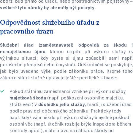
obdrží buď přímo od úřadu, nebo prostřednictvím pojišťovny –
.
veškeré tyto nároky by ale měly být pokryty
Odpovědnost služebního úřadu z
pracovního úrazu
Služební úřad (zaměstnavatel) odpovídá za škodu i
, kterou utrpíte při výkonu služby (s
nemajetkovou újmu
výjimkou situací, kdy byste si újmu způsobili sami např.
porušením předpisů nebo úmyslně). Odškodnění se poskytuje,
jak bylo uvedeno výše, podle zákoníku práce. Kromě toho
zákon o státní službě upravuje ještě specifické situace:
Pokud státnímu zaměstnanci vznikne při výkonu služby
(např. poškození osobního majetku,
majetková škoda
ztráta věci)
, hradí ji služební úřad
v důsledku jeho služby
podle pravidel občanského zákoníku. Prakticky tedy
např. když vám někdo při výkonu služby úmyslně poškodí
osobní věc (např. útočník rozbije brýle inspektora během
kontroly apod.), máte právo na náhradu škody od