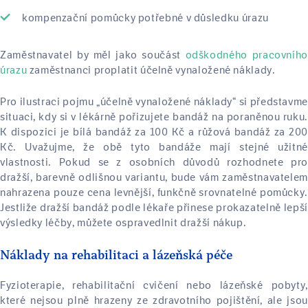
kompenzační pomůcky potřebné v důsledku úrazu
Zaměstnavatel by měl jako součást
odškodného pracovního
úrazu
zaměstnanci proplatit účelně vynaložené náklady.
Pro ilustraci pojmu „účelně vynaložené náklady“ si představme
situaci, kdy si v lékárně pořizujete bandáž na poraněnou ruku.
K dispozici je bílá bandáž za 100 Kč a růžová bandáž za 200
Kč. Uvažujme, že obě tyto bandáže mají stejné užitné
vlastnosti. Pokud se z osobních důvodů rozhodnete pro
dražší, barevně odlišnou variantu, bude vám zaměstnavatelem
nahrazena pouze cena levnější, funkčně srovnatelné pomůcky.
Jestliže dražší bandáž podle lékaře přinese prokazatelně lepší
výsledky léčby, můžete ospravedlnit dražší nákup.
Náklady na rehabilitaci a lázeňská péče
Fyzioterapie, rehabilitační cvičení nebo lázeňské pobyty,
které nejsou plně hrazeny ze zdravotního pojištění, ale jsou