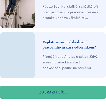
Pád ze žebříku, štaflí či schůdků při
práci je zpravidla pracovní úraz — a
protože končívá vážnějšími
zraněními, bývá ve hře vysoké
odškodnění: bolestné, náhrada
ztráty na výdělku, náklady léčení a
při trvalých následcích ztížení
Vyplatí se řešit odškodnění
společenského uplatnění, často
pracovního úrazu s odborníkem?
jako nejvyšší položka. Odškodnění
Přemýšlíte teď nejspíš takto: „Když
platí zaměstnavatel ze svého
si vezmu advokáta, část
zákonného pojištění.
odškodnění padne na odměnu —
nezůstane mi míň, než když to
vyřídím sám?"
ZOBRAZIT VÍCE