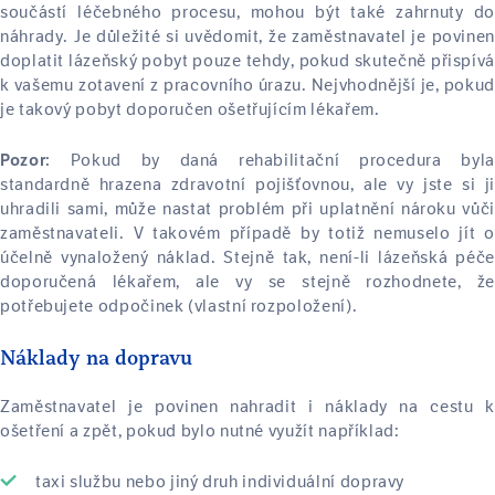
součástí léčebného procesu, mohou být také zahrnuty do
náhrady. Je důležité si uvědomit, že zaměstnavatel je povinen
doplatit lázeňský pobyt pouze tehdy, pokud skutečně přispívá
k vašemu zotavení z pracovního úrazu. Nejvhodnější je, pokud
je takový pobyt doporučen ošetřujícím lékařem.
Pokud by daná rehabilitační procedura byla
Pozor:
standardně hrazena zdravotní pojišťovnou, ale vy jste si ji
uhradili sami, může nastat problém při uplatnění nároku vůči
zaměstnavateli. V takovém případě by totiž nemuselo jít o
účelně vynaložený náklad. Stejně tak, není-li lázeňská péče
doporučená lékařem, ale vy se stejně rozhodnete, že
potřebujete odpočinek (vlastní rozpoložení).
Náklady na dopravu
Zaměstnavatel je povinen nahradit i náklady na cestu k
ošetření a zpět, pokud bylo nutné využít například:
taxi službu nebo jiný druh individuální dopravy