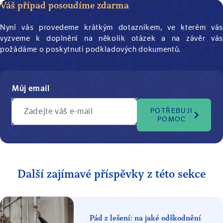
Váš případ posoudíme zdarma
Nyní vás provedeme krátkým dotazníkem, ve kterém vás
vyzveme k doplnění na několik otázek a na závěr vás
požádáme o poskytnutí podkladových dokumentů.
Můj email
Zadejte váš e-mail
POTŘEBUJI
POMOC
Další zajímavé příspěvky z této sekce
Pád z lešení: na jaké odškodnění