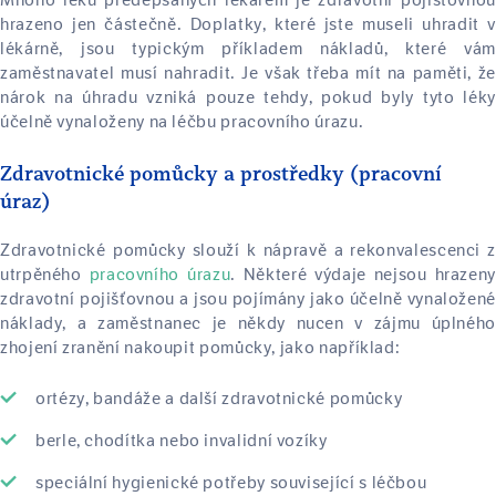
Mnoho léků předepsaných lékařem je zdravotní pojišťovnou
hrazeno jen částečně. Doplatky, které jste museli uhradit v
lékárně, jsou typickým příkladem nákladů, které vám
zaměstnavatel musí nahradit. Je však třeba mít na paměti, že
nárok na úhradu vzniká pouze tehdy, pokud byly tyto léky
účelně vynaloženy na léčbu pracovního úrazu.
Zdravotnické pomůcky a prostředky (pracovní
úraz)
Zdravotnické pomůcky slouží k nápravě a rekonvalescenci z
utrpěného
pracovního úrazu
. Některé výdaje nejsou hrazeny
zdravotní pojišťovnou a jsou pojímány jako účelně vynaložené
náklady, a zaměstnanec je někdy nucen v zájmu úplného
zhojení zranění nakoupit pomůcky, jako například:
ortézy, bandáže a další zdravotnické pomůcky
berle, chodítka nebo invalidní vozíky
speciální hygienické potřeby související s léčbou