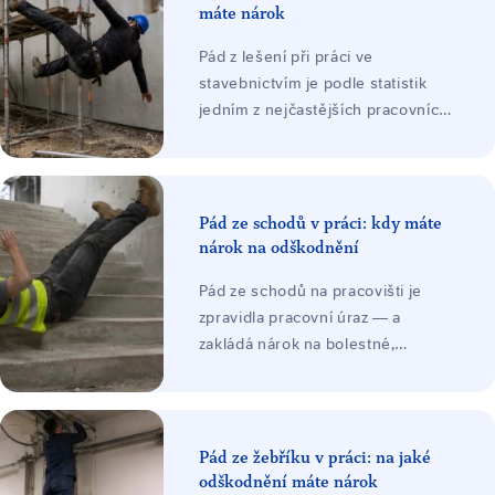
máte nárok
Pád z lešení při práci ve
stavebnictvím je podle statistik
jedním z nejčastějších pracovních
úrazů. V důsledku pádu
zaměstnance při něm dochází k
poškození zdraví zaměstnance při
nárazu o povrch. Závažnost
Pád ze schodů v práci: kdy máte
poranění se zpravidla odvíjí v
nárok na odškodnění
závislosti na výšce a trajektorii
Pád ze schodů na pracovišti je
pádu zaměstnance.
zpravidla pracovní úraz — a
zakládá nárok na bolestné,
náhradu ztráty na výdělku, náklady
léčení a při trvalých následcích i
ztížení společenského uplatnění.
Odškodnění platí zaměstnavatel ze
Pád ze žebříku v práci: na jaké
svého zákonného pojištění.
odškodnění máte nárok