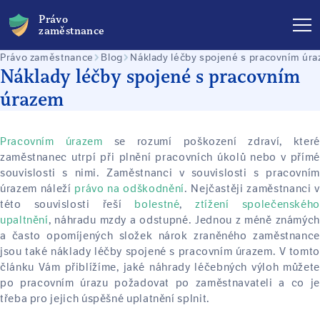
Právo
zaměstnance
Právo zaměstnance
Blog
Náklady léčby spojené s pracovním úr
Náklady léčby spojené s pracovním
úrazem
Pracovním úrazem
se rozumí poškození zdraví, které
zaměstnanec utrpí při plnění pracovních úkolů nebo v přímé
souvislosti s nimi.
Zaměstnanci v souvislosti s pracovním
úrazem náleží
právo na odškodnění
. Nejčastěji zaměstnanci v
této souvislosti řeší
bolestné
,
ztížení společenského
upaltnění
, náhradu mzdy a odstupné. Jednou z méně známých
a často opomíjených složek nárok zraněného zaměstnance
jsou také náklady léčby spojené s pracovním úrazem.
V tomt
článku Vám přiblížíme, jaké náhrady léčebných výloh můžete
po pracovním úrazu požadovat po zaměstnavateli a co je
třeba pro jejich úspěšné uplatnění splnit.