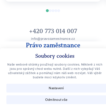
+420 773 014 007
info@pravozamestnance.cz
Právo zaměstnance
O vaše práva zaměstnance se stará Advokátní kancelář Ing. Mgr.
Soubory cookies
Ladislav Šmarda, se sídlem v Olomouci a Praze, ČAK 18060
,
Nenechte si uniknout nic důležitého
Naše webové stránky používají soubory cookies. Některé z nich
jsou pro správný chod webu nutné. Další z nich vylepšují Váš
Přihlaste se k odběru novinek
uživatelský zážitek a pomáhají nám náš web rozvíjet. Váš výběr
budete moci kdykoliv změnit.
PŘIHLÁSIT SE K ODBĚRU
Nastavení
Odmítnout vše