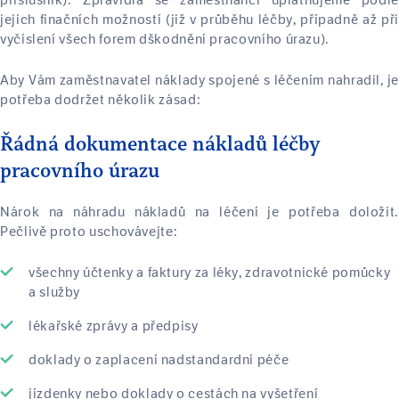
příslušník). Zpravidla se zaměstnanci uplatňujeme podle
jejich finačních možností (již v průběhu léčby, případně až při
vyčíslení všech forem dškodnění pracovního úrazu).
Aby Vám zaměstnavatel náklady spojené s léčením nahradil, je
potřeba dodržet několik zásad:
Řádná dokumentace nákladů léčby
pracovního úrazu
Nárok na náhradu nákladů na léčení je potřeba doložit.
Pečlivě proto uschovávejte:
všechny účtenky a faktury za léky, zdravotnické pomůcky
a služby
lékařské zprávy a předpisy
doklady o zaplacení nadstandardní péče
jízdenky nebo doklady o cestách na vyšetření