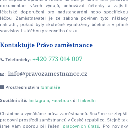
dokumentaci všech výdajů, uchovávat účtenky a zajistit
lékařské doporučení pro nadstandardní nebo specifickou
léčbu. Zaměstnavatel je ze zákona povinen tyto náklady
nahradit, pokud byly skutečně vynaloženy účelně a v přímé
souvislosti s léčbou pracovního úrazu.
Kontaktujte Právo zaměstnance
+420 773 014 007
📞 Telefonicky:
info@pravozamestnance.cz
📧 :
formuláře
🏢 Prostřednictvím
Instagram
Facebook
LinkedIn
Sociální sítě:
,
či
Chráníme a vymáháme práva zaměstnanců. Snažíme se zlepšit
pracovní prostředí zaměstnanců v České republice. Stejně tak
jsme Vám oporou při řešení
pracovních úrazů
. Pro novinky