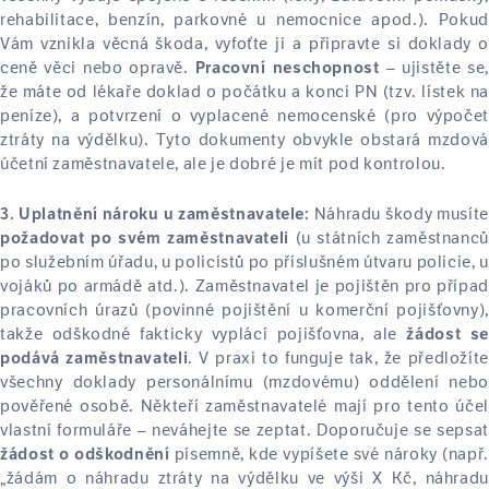
rehabilitace, benzín, parkovné u nemocnice apod.). Pokud
Vám vznikla věcná škoda, vyfoťte ji a připravte si doklady o
ceně věci nebo opravě.
– ujistěte se,
Pracovní neschopnost
že máte od lékaře doklad o počátku a konci PN (tzv. lístek na
peníze), a potvrzení o vyplacené nemocenské (pro výpočet
ztráty na výdělku). Tyto dokumenty obvykle obstará mzdová
účetní zaměstnavatele, ale je dobré je mít pod kontrolou.
Náhradu škody musíte
3. Uplatnění nároku u zaměstnavatele:
(u státních zaměstnanců
požadovat po svém zaměstnavateli
po služebním úřadu, u policistů po příslušném útvaru policie, u
vojáků po armádě atd.). Zaměstnavatel je pojištěn pro případ
pracovních úrazů (povinné pojištění u komerční pojišťovny),
takže odškodné fakticky vyplácí pojišťovna, ale
žádost se
. V praxi to funguje tak, že předložíte
podává zaměstnavateli
všechny doklady personálnímu (mzdovému) oddělení nebo
pověřené osobě. Někteří zaměstnavatelé mají pro tento účel
vlastní formuláře – neváhejte se zeptat. Doporučuje se sepsat
písemně, kde vypíšete své nároky (např.
žádost o odškodnění
„žádám o náhradu ztráty na výdělku ve výši X Kč, náhradu