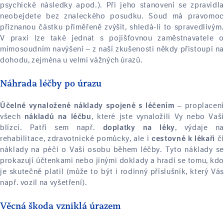
psychické následky apod.).
Při jeho stanovení se zpravidla
neobejdete bez znaleckého posudku.
Soud má pravomoc
přiznanou částku přiměřeně zvýšit, shledá-li to spravedlivým.
V praxi lze také jednat s pojišťovnou zaměstnavatele o
mimosoudním navýšení – z naší zkušenosti někdy přistoupí na
dohodu, zejména u velmi vážných úrazů.
Náhrada léčby po úrazu
– proplacení
Účelně vynaložené náklady spojené s léčením
všech
, které jste vynaložili Vy nebo Vaši
nákladů na léčbu
blízcí. Patří sem např.
, výdaje na
doplatky na léky
rehabilitace, zdravotnické pomůcky, ale i
č
cestovné k lékaři
náklady na péči o Vaši osobu během léčby. Tyto náklady se
prokazují účtenkami nebo jinými doklady a hradí se tomu, kdo
je skutečně platil (může to být i rodinný příslušník, který Vás
např. vozil na vyšetření).
Věcná škoda vzniklá úrazem