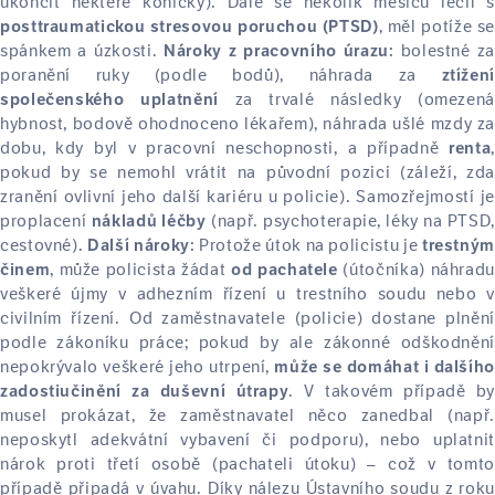
ukončit některé koníčky). Dále se několik měsíců léčil s
, měl potíže se
posttraumatickou stresovou poruchou (PTSD)
spánkem a úzkosti.
bolestné za
Nároky z pracovního úrazu:
poranění ruky (podle bodů), náhrada za
ztížení
za trvalé následky (omezená
společenského uplatnění
hybnost, bodově ohodnoceno lékařem), náhrada ušlé mzdy za
dobu, kdy byl v pracovní neschopnosti, a případně
,
renta
pokud by se nemohl vrátit na původní pozici (záleží, zda
zranění ovlivní jeho další kariéru u policie). Samozřejmostí je
proplacení
(např. psychoterapie, léky na PTSD,
nákladů léčby
cestovné).
Protože útok na policistu je
Další nároky:
trestným
, může policista žádat
(útočníka) náhradu
činem
od pachatele
veškeré újmy v adhezním řízení u trestního soudu nebo v
civilním řízení. Od zaměstnavatele (policie) dostane plnění
podle zákoníku práce; pokud by ale zákonné odškodnění
nepokrývalo veškeré jeho utrpení,
může se domáhat i dalšíh
. V takovém případě by
zadostiučinění za duševní útrapy
musel prokázat, že zaměstnavatel něco zanedbal (např.
neposkytl adekvátní vybavení či podporu), nebo uplatnit
nárok proti třetí osobě (pachateli útoku) – což v tomto
případě připadá v úvahu. Díky nálezu Ústavního soudu z roku