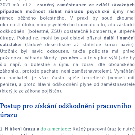
2021 má totiž i
zraněný zaměstnanec ve zvlášť závažných
nad
případech možnost získat náhradu psychické újmy
rámec běžného bolestného. V praxi by soud zkoumal
okolnosti útoku, míru psychického traumatu a to, zda základní
odškodnění (bolestné, ZSU) dostatečně kompenzuje utrpěné
útrapy. Pokud ne, mohl by policistovi přiznat
další finanční
(řádově desetitisíce až statisíce korun navíc).
satisfakci
Útočník byl navíc odsouzen, takže policista má právo
požadovat náhradu škody i
– a to v plné výši (zde b
po něm
šlo např. o bolestné a újmu na zdraví dle občanského
zákoníku, protože pachatel není zaměstnavatelem). Vymáhání
na pachateli je však často spíše teoretické (nemusí mít
peníze), a proto hlavní odškodnění plyne od zaměstnavatele
(který je ze zákona pojištěn).
Postup pro získání odškodnění pracovního
úrazu
dokumentace
Každý pracovní úraz je nutné
1. Hlášení úrazu a
: