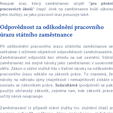
Naopak úraz, který zaměstnanec utrpěl
“pro plnění
(např. útok na zaměstnance kvůli výkonu
pracovních úkolů”
jeho služby), se jako pracovní úraz posuzuje také.
Odpovědnost za odškodnění pracovního
úrazu státního zaměstnance
Při odškodnění pracovního úrazu sttátního zaměstnance se
setkváme s režimem objektivní odpovědnosti zaměstnavatele.
Zaměstnavatel odpovídá bez ohledu na své zavinění. Státní
zaměstnanec má stejné nároky jako zaměstnanec v soukromé
sféře. Zákon o státní službě Vás s Vašimi nároky na odškodněn
pracovního úrazu odkáže na zákoník práce. To znamená, že
nároky na náhradu újmy (majetkové i nemajetkové) získáte v
souladu se zákoníkem práce.
(podpůrně) se pak
Subsidiárně
použije občanský zákoník, zejména tam, kde zákoník práce
určitý nárok neupravuje.
Zaměstnavatel (v případě státní služby tzv. služební úřad) je