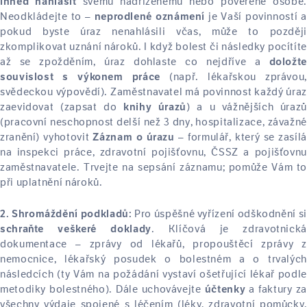
svému nadřízenému nebo pověřené osobě.
ihned nahlásit
Neodkládejte to –
je Vaší povinností a
neprodlené oznámení
pokud byste úraz nenahlásili včas, může to později
zkomplikovat uznání nároků. I když bolest či následky pocítíte
až se zpožděním, úraz dohlaste co nejdříve a
doložte
(např. lékařskou zprávou,
souvislost s výkonem práce
svědeckou výpovědí). Zaměstnavatel má povinnost každý úraz
zaevidovat (zapsat do
) a u vážnějších úrazů
knihy úrazů
(pracovní neschopnost delší než 3 dny, hospitalizace, závažné
zranění) vyhotovit
– formulář, který se zasílá
Záznam o úrazu
na inspekci práce, zdravotní pojišťovnu, ČSSZ a pojišťovnu
zaměstnavatele. Trvejte na sepsání záznamu; pomůže Vám to
při uplatnění nároků.
Pro úspěšné vyřízení odškodnění si
2. Shromáždění podkladů:
. Klíčová je zdravotnická
schraňte veškeré doklady
dokumentace – zprávy od lékařů, propouštěcí zprávy z
nemocnice, lékařský posudek o bolestném a o trvalých
následcích (ty Vám na požádání vystaví ošetřující lékař podle
metodiky bolestného). Dále uchovávejte
a faktury za
účtenky
všechny výdaje spojené s léčením (léky, zdravotní pomůcky,