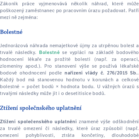
Zákoník práce vyjmenovává několik náhrad, které může
poškozený zaměstnanec po pracovním úrazu požadovat. Patří
mezi ně zejména:
Bolestné
Jednorázová náhrada nemajetkové újmy za utrpěnou bolest a
trvalé následky.
se vyplácí na základě bodovéh
Bolestné
hodnocení lékaře za prožité bolesti (např. za operaci,
zlomeniny apod.). Pro stanovení výše se používá lékařské
bodové ohodnocení podle
.
nařízení vlády č. 276/2015 Sb.
Každý bod má stanovenou hodnotu v korunách a celkové
bolestné = počet bodů × hodnota bodu. U vážných úrazů s
trvalými následky může jít i o desetitisíce bodů.
Ztížení společnského uplatnění
znamené výše odškodnění
Ztížení společenského uplatnění
za trvalé omezení či následky, které úraz způsobil (např.
omezení pohyblivosti, ztráta končetiny, dlouhodobé