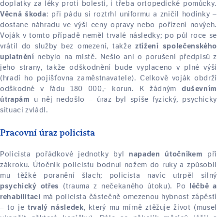
doplatky za léky proti bolesti, i třeba ortopedické pomůcky.
: při pádu si roztrhl uniformu a zničil hodinky –
Věcná škoda
dostane náhradu ve výši ceny opravy nebo pořízení nových.
Voják v tomto případě neměl trvalé následky; po půl roce se
vrátil do služby bez omezení, takže
ztížení společenského
nebylo na místě. Nešlo ani o porušení předpisů z
uplatnění
jeho strany, takže odškodnění bude vyplaceno v plné výši
(hradí ho pojišťovna zaměstnavatele). Celkově voják obdrží
odškodné v řádu 180 000,- korun. K žádným
duševním
u něj nedošlo – úraz byl spíše fyzický, psychicky
útrapám
situaci zvládl.
Pracovní úraz policista
Policista pořádkové jednotky byl
př
napaden útočníkem
zákroku. Útočník policistu bodnul nožem do ruky a způsobil
mu těžké poranění šlach; policista navíc utrpěl silný
(trauma z nečekaného útoku). Po
psychický otřes
léčbě a
má policista částečně omezenou hybnost zápěstí
rehabilitaci
– to je
, který mu mírně ztěžuje život (musel
trvalý následek