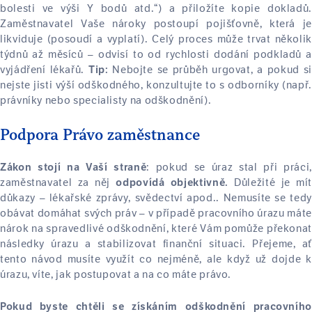
bolesti ve výši Y bodů atd.“) a přiložíte kopie dokladů.
Zaměstnavatel Vaše nároky postoupí pojišťovně, která je
likviduje (posoudí a vyplatí). Celý proces může trvat několik
týdnů až měsíců – odvisí to od rychlosti dodání podkladů a
vyjádření lékařů.
Nebojte se průběh urgovat, a pokud si
Tip:
nejste jisti výší odškodného, konzultujte to s odborníky (např.
právníky nebo specialisty na odškodnění).
Podpora Právo zaměstnance
: pokud se úraz stal při práci,
Zákon stojí na Vaší straně
zaměstnavatel za něj
Důležité je mít
odpovídá objektivně.
důkazy – lékařské zprávy, svědectví apod.. Nemusíte se tedy
obávat domáhat svých práv – v případě pracovního úrazu máte
nárok na spravedlivé odškodnění, které Vám pomůže překonat
následky úrazu a stabilizovat finanční situaci. Přejeme, ať
tento návod musíte využít co nejméně, ale když už dojde k
úrazu, víte, jak postupovat a na co máte právo.
Pokud byste chtěli se získáním odškodnění pracovního