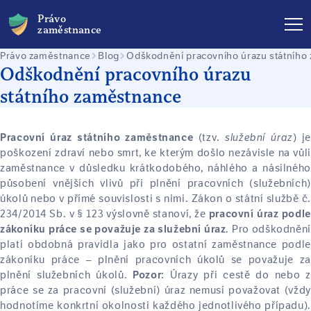
Právo
zaměstnance
Právo zaměstnance
Blog
Odškodnění pracovního úrazu státního
Odškodnění pracovního úrazu
státního zaměstnance
(tzv.
služební úraz
) j
Pracovní úraz státního zaměstnance
poškození zdraví nebo smrt, ke kterým došlo nezávisle na vůli
zaměstnance v důsledku krátkodobého, náhlého a násilného
působení vnějších vlivů při plnění pracovních (služebních)
úkolů nebo v přímé souvislosti s nimi. Zákon o státní službě č.
234/2014 Sb. v § 123 výslovně stanoví, že
pracovní úraz podle
. Pro odškodnění
zákoníku práce se považuje za služební úraz
platí obdobná pravidla jako pro ostatní zaměstnance podle
zákoníku práce – plnění pracovních úkolů se považuje za
plnění služebních úkolů.
Úrazy při cestě do nebo z
Pozor:
práce se za pracovní (služební) úraz nemusí považovat (vždy
hodnotíme konkrtní okolnosti každého jednotlivého případu).