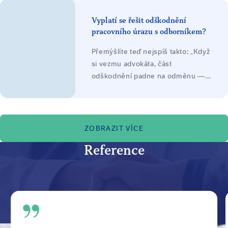
ztráty na výdělku, náklady léčení a
při trvalých následcích ztížení
Vyplatí se řešit odškodnění
společenského uplatnění, často
pracovního úrazu s odborníkem?
jako nejvyšší položka. Odškodnění
Přemýšlíte teď nejspíš takto: „Když
platí zaměstnavatel ze svého
si vezmu advokáta, část
zákonného pojištění.
odškodnění padne na odměnu —
nezůstane mi míň, než když to
vyřídím sám?"
ZOBRAZIT VÍCE
Reference