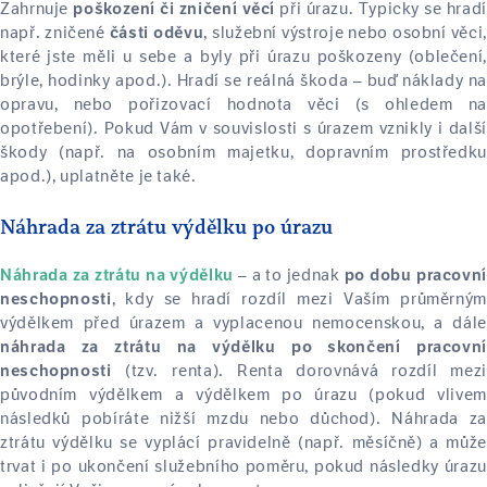
Zahrnuje
při úrazu. Typicky se hrad
poškození či zničení věcí
např. zničené
, služební výstroje nebo osobní věci,
části oděvu
které jste měli u sebe a byly při úrazu poškozeny (oblečení,
brýle, hodinky apod.). Hradí se reálná škoda – buď náklady na
opravu, nebo pořizovací hodnota věci (s ohledem na
opotřebení). Pokud Vám v souvislosti s úrazem vznikly i další
škody (např. na osobním majetku, dopravním prostředku
apod.), uplatněte je také.
Náhrada za ztrátu výdělku po úrazu
– a to jednak
Náhrada za ztrátu na výdělku
po dobu pracovn
, kdy se hradí rozdíl mezi Vaším průměrným
neschopnosti
výdělkem před úrazem a vyplacenou nemocenskou, a dále
náhrada za ztrátu na výdělku po skončení pracovní
(tzv. renta). Renta dorovnává rozdíl mezi
neschopnosti
původním výdělkem a výdělkem po úrazu (pokud vlivem
následků pobíráte nižší mzdu nebo důchod). Náhrada za
ztrátu výdělku se vyplácí pravidelně (např. měsíčně) a může
trvat i po ukončení služebního poměru, pokud následky úrazu