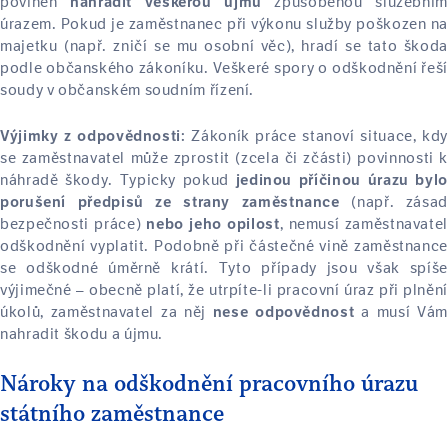
povinen
způsobenou služebním
nahradit veškerou újmu
úrazem. Pokud je zaměstnanec při výkonu služby poškozen na
majetku (např. zničí se mu osobní věc), hradí se tato škoda
podle občanského zákoníku. Veškeré spory o odškodnění řeší
soudy v občanském soudním řízení.
Zákoník práce stanoví situace, kdy
Výjimky z odpovědnosti:
se zaměstnavatel může zprostit (zcela či zčásti) povinnosti k
náhradě škody. Typicky pokud
jedinou příčinou úrazu byl
(např. zásad
porušení předpisů ze strany zaměstnance
bezpečnosti práce)
, nemusí zaměstnavatel
nebo jeho opilost
odškodnění vyplatit. Podobně při částečné vině zaměstnance
se odškodné úměrně krátí. Tyto případy jsou však spíše
výjimečné – obecně platí, že utrpíte-li pracovní úraz při plnění
úkolů, zaměstnavatel za něj
a musí Vám
nese odpovědnost
nahradit škodu a újmu.
Nároky na odškodnění pracovního úrazu
státního zaměstnance