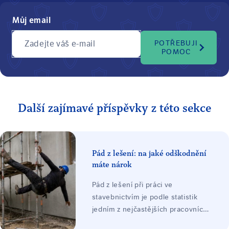
Můj email
Zadejte váš e-mail
POTŘEBUJI
POMOC
Další zajímavé příspěvky z této sekce
Pád z lešení: na jaké odškodnění
máte nárok
Pád z lešení při práci ve
stavebnictvím je podle statistik
jedním z nejčastějších pracovních
úrazů. V důsledku pádu