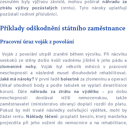
zesnulém byly výživou závislé, mohou pobírat
náhradu za
(rentu). Tyto nároky uplatňují
ztrátu výživy pozůstalých
pozůstalí rodinní příslušníci.
Příklady odškodnění státního zaměstnance
Pracovní úraz voják z povolání
Voják z povolání utrpěl zranění během výcviku. Při nácvik
seskoků ze stěny došlo kvůli vadnému jištění k jeho pádu a
. Voják byl několik měsíců v pracovní
zlomenině nohy
neschopnosti a následně musel dlouhodobě rehabilitovat.
V první řadě
za zlomeninu a operaci
Jaké má nároky?
bolestné
(lékař ohodnotí body a podle tabulek se vyplatí desetitisíce
korun). Dále
– po dobu
náhradu za ztrátu na výdělku
neschopnosti dostával nižší nemocenskou, takže
zaměstnavatel (ministerstvo obrany) doplatí rozdíl do platu.
Pokud by měl trvalé následky ovlivňující výdělek, mohl by
žádat rentu.
: proplatit benzín, který manželka
Náklady léčení
projezdila při jeho vožení do nemocnice a na rehabilitace,