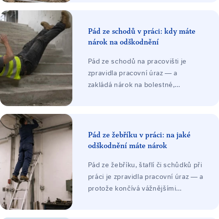
zaměstnance při něm dochází k
poškození zdraví zaměstnance při
nárazu o povrch. Závažnost
Pád ze schodů v práci: kdy máte
poranění se zpravidla odvíjí v
nárok na odškodnění
závislosti na výšce a trajektorii
Pád ze schodů na pracovišti je
pádu zaměstnance.
zpravidla pracovní úraz — a
zakládá nárok na bolestné,
náhradu ztráty na výdělku, náklady
léčení a při trvalých následcích i
ztížení společenského uplatnění.
Odškodnění platí zaměstnavatel ze
Pád ze žebříku v práci: na jaké
svého zákonného pojištění.
odškodnění máte nárok
Pád ze žebříku, štaflí či schůdků při
práci je zpravidla pracovní úraz — a
protože končívá vážnějšími
zraněními, bývá ve hře vysoké
odškodnění: bolestné, náhrada