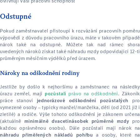
ovlivňují Vaši pracovní schopnost
Odstupné
Pokud zaměstnavatel přistoupí k rozvázání pracovníh poměru
výpovědí z důvodu pracovního úrazu, máte v takovém případě
nárok také na odstupné. Můžete tak nad rámec shora
uvedených nároků získat také náhradu mzdy odpovídající 12-ti
průměrným měsíčním výdělků před úrazem.
Nároky na odškodnění rodiny
Jestliže by došlo k nejhoršímu a zaměstnanec na následky
úrazu zemřel, mají
právo na odškodnění
. Zákoník
pozůstalí
práce stanoví
pr
jednorázové odškodnění pozůstalých
vymezené osoby – typicky manžel/manželka, děti (od 2021 již i
zletilé) a rodiče. Výše tohoto odškodnění je zákonem určena
(aktuálně
pro
minimálně dvacetinásobek průměrné mzdy
každou oprávněnou osobu). Dále pozůstalí mají nárok na
a osoby, které na
náhradu přiměřených nákladů pohřbu