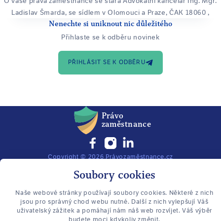
O vaše práva zaměstnance se stará Advokátní kancelář Ing. Mgr.
Ladislav Šmarda, se sídlem v Olomouci a Praze, ČAK 18060
,
Nenechte si uniknout nic důležitého
Přihlaste se k odběru novinek
PŘIHLÁSIT SE K ODBĚRU
Právo
zaměstnance
Copyright © 2026 Právozaměstnance.cz
Ochrana osobních údajů
Soubory cookies
designed by
Orbinet
Naše webové stránky používají soubory cookies. Některé z nich
jsou pro správný chod webu nutné. Další z nich vylepšují Váš
uživatelský zážitek a pomáhají nám náš web rozvíjet. Váš výběr
budete moci kdykoliv změnit.