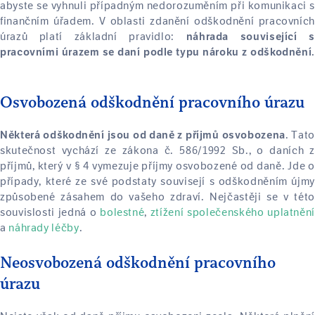
abyste se vyhnuli případným nedorozuměním při komunikaci s
finančním úřadem. V oblasti zdanění odškodnění pracovních
úrazů platí základní pravidlo:
náhrada související s
pracovními úrazem se daní podle typu nároku z odškodnění.
Osvobozená odškodnění pracovního úrazu
. Tato
Některá odškodnění jsou od daně z příjmů osvobozena
skutečnost vychází ze zákona č. 586/1992 Sb., o daních z
příjmů, který v § 4 vymezuje příjmy osvobozené od daně. Jde o
případy, které ze své podstaty souvisejí s odškodněním újmy
způsobené zásahem do vašeho zdraví. Nejčastěji se v této
souvislosti jedná o
bolestné
,
ztížení společenského uplatnění
a
náhrady léčby
.
Neosvobozená odškodnění pracovního
úrazu