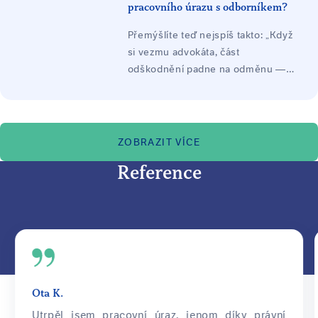
společenského uplatnění, často
pracovního úrazu s odborníkem?
jako nejvyšší položka. Odškodnění
Přemýšlíte teď nejspíš takto: „Když
platí zaměstnavatel ze svého
si vezmu advokáta, část
zákonného pojištění.
odškodnění padne na odměnu —
nezůstane mi míň, než když to
vyřídím sám?"
ZOBRAZIT VÍCE
Reference
Ota K.
Utrpěl jsem pracovní úraz, jenom díky právní