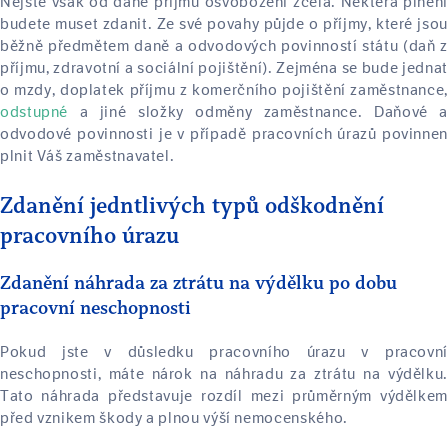
Nejste však od daně příjmu osvobozeni zcela. Některá plnění
budete muset zdanit. Ze své povahy půjde o příjmy, které jsou
běžně předmětem daně a odvodových povinností státu (daň z
příjmu, zdravotní a sociální pojištění). Zejména se bude jednat
o mzdy, doplatek příjmu z komerčního pojištění zaměstnance,
odstupné
a jiné složky odměny zaměstnance. Daňové a
odvodové povinnosti je v případě pracovních úrazů povinnen
plnit Váš zaměstnavatel.
Zdanění jedntlivých typů odškodnění
pracovního úrazu
Zdanění náhrada za ztrátu na výdělku po dobu
pracovní neschopnosti
Pokud jste v důsledku pracovního úrazu v pracovní
neschopnosti, máte nárok na náhradu za ztrátu na výdělku.
Tato náhrada představuje rozdíl mezi průměrným výdělkem
před vznikem škody a plnou výší nemocenského.