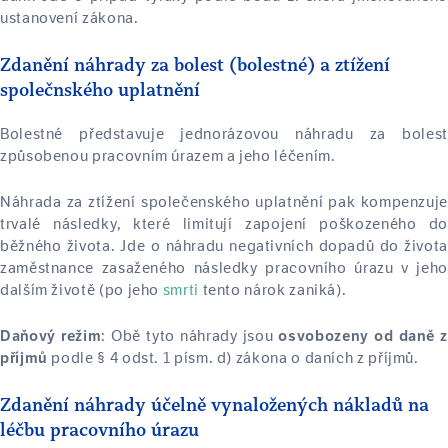
ustanovení zákona.
Zdanění náhrady za bolest (bolestné) a ztížení
společnského uplatnění
Bolestné představuje jednorázovou náhradu za bolest
způsobenou pracovním úrazem a jeho léčením.
Náhrada za ztížení společenského uplatnění pak kompenzuje
trvalé následky, které limitují zapojení poškozeného do
běžného života. Jde o náhradu negativních dopadů do života
zaměstnance zasaženého následky pracovního úrazu v jeho
dalším životě (po jeho
smrti
tento nárok zaniká).
: Obě tyto náhrady jsou
Daňový režim
osvobozeny od daně z
podle § 4 odst. 1 písm. d) zákona o daních z příjmů.
příjmů
Zdanění náhrady účelně vynaložených nákladů na
léčbu pracovního úrazu