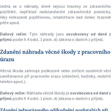
Jedná se o náklady, které nejsou hrazeny ze zdravotního
pojištění, například nadstandardní zdravotnické pomůcky,
léky nehrazené pojišťovnou, rehabilitace nad rámec hrazené
péče apod.
: Tyto náhrady jsou
Daňový režim
osvobozeny od daně z
podle § 4 odst. 1 písm. d) zákona o daních z příjmů.
příjmů
Zdanění náhrada věcné škody z pracovního
úrazu
Věcná škoda zahrnuje poškození nebo zničení osobních věcí
zaměstnance při pracovním úrazu (oblečení, hodinky, mobilní
telefon apod.).
: Náhrada věcné škody je
Daňový režim
osvobozena od daně z
podle § 4 odst. 1 písm. d) zákona o daních z příjmů.
příjmů
Zdanění jednorázového odškodnění pozůstalých při