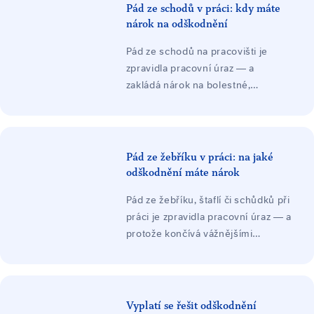
nárazu o povrch. Závažnost
Pád ze schodů v práci: kdy máte
poranění se zpravidla odvíjí v
nárok na odškodnění
závislosti na výšce a trajektorii
Pád ze schodů na pracovišti je
pádu zaměstnance.
zpravidla pracovní úraz — a
zakládá nárok na bolestné,
náhradu ztráty na výdělku, náklady
léčení a při trvalých následcích i
ztížení společenského uplatnění.
Odškodnění platí zaměstnavatel ze
Pád ze žebříku v práci: na jaké
svého zákonného pojištění.
odškodnění máte nárok
Pád ze žebříku, štaflí či schůdků při
práci je zpravidla pracovní úraz — a
protože končívá vážnějšími
zraněními, bývá ve hře vysoké
odškodnění: bolestné, náhrada
ztráty na výdělku, náklady léčení a
při trvalých následcích ztížení
Vyplatí se řešit odškodnění