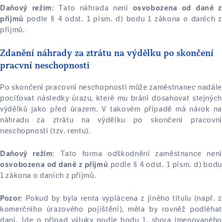
: Tato náhrada není
Daňový režim
osvobozena od daně z
podle § 4 odst. 1 písm. d) bodu 1 zákona o daních z
příjmů
příjmů.
Zdanění náhrady za ztrátu na výdělku po skončení
pracvní neschopnosti
Po skončení pracovní neschopnosti může zaměstnanec nadále
pociťovat následky úrazu, které mu brání dosahovat stejných
výdělků jako před úrazem. V takovém případě má nárok na
náhradu za ztrátu na výdělku po skončení pracovní
neschopnosti (tzv. rentu).
: Tato forma odškodnění zaměstnance není
Daňový režim
podle § 4 odst. 1 písm. d) bodu
osvobozena od daně z příjmů
1 zákona o daních z příjmů.
: Pokud by byla renta vyplácena z jiného titulu (např. z
Pozor
komerčního úrazového pojištění), měla by rovněž podléhat
dani. Jde o případ výluky podle bodu 1. shora jmenovaného