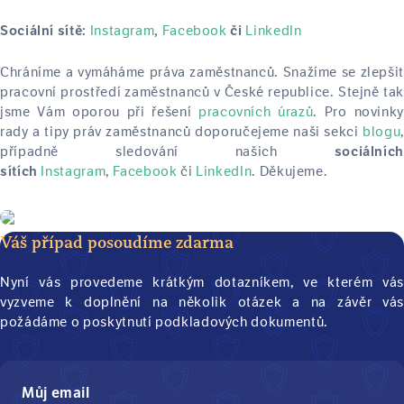
Instagram
Facebook
LinkedIn
Sociální sítě:
,
či
Chráníme a vymáháme práva zaměstnanců. Snažíme se zlepšit
pracovní prostředí zaměstnanců v České republice. Stejně tak
jsme Vám oporou při řešení
pracovních úrazů
. Pro novinky
rady a tipy práv zaměstnanců doporučejeme naši sekci
blogu
,
případně sledování našich
sociálních
Instagram
,
Facebook
či
LinkedIn
. Děkujeme.
sítích
Váš případ posoudíme zdarma
Nyní vás provedeme krátkým dotazníkem, ve kterém vás
vyzveme k doplnění na několik otázek a na závěr vás
požádáme o poskytnutí podkladových dokumentů.
Můj email