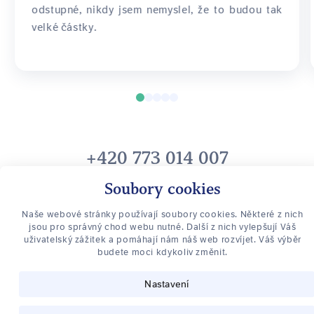
odstupné, nikdy jsem nemyslel, že to budou tak
velké částky.
+420 773 014 007
info@pravozamestnance.cz
Soubory cookies
Právo zaměstnance
Naše webové stránky používají soubory cookies. Některé z nich
O vaše práva zaměstnance se stará Advokátní kancelář Ing. Mgr.
jsou pro správný chod webu nutné. Další z nich vylepšují Váš
Ladislav Šmarda, se sídlem v Olomouci a Praze, ČAK 18060
,
uživatelský zážitek a pomáhají nám náš web rozvíjet. Váš výběr
budete moci kdykoliv změnit.
Nenechte si uniknout nic důležitého
Přihlaste se k odběru novinek
Nastavení
PŘIHLÁSIT SE K ODBĚRU