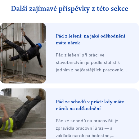
Další zajímavé příspěvky z této sekce
Pád z lešení: na jaké odškodnění
máte nárok
Pád z lešení při práci ve
stavebnictvím je podle statistik
jedním z nejčastějších pracovních
úrazů. V důsledku pádu
zaměstnance při něm dochází k
poškození zdraví zaměstnance při
nárazu o povrch. Závažnost
Pád ze schodů v práci: kdy máte
poranění se zpravidla odvíjí v
nárok na odškodnění
závislosti na výšce a trajektorii
Pád ze schodů na pracovišti je
pádu zaměstnance.
zpravidla pracovní úraz — a
zakládá nárok na bolestné,