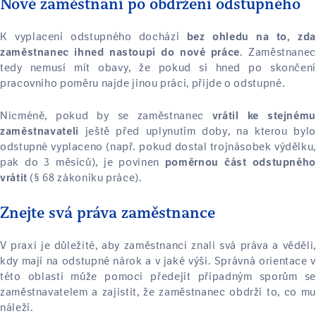
Nové zaměstnaní po obdržení odstupného
K vyplacení odstupného dochází
bez ohledu na to, zda
. Zaměstnanec
zaměstnanec ihned nastoupí do nové práce
tedy nemusí mít obavy, že pokud si hned po skončení
pracovního poměru najde jinou práci, přijde o odstupné.
Nicméně, pokud by se zaměstnanec
vrátil ke stejnému
ještě před uplynutím doby, na kterou bylo
zaměstnavateli
odstupné vyplaceno (např. pokud dostal trojnásobek výdělku,
pak do 3 měsíců), je povinen
poměrnou část odstupného
(§ 68 zákoníku práce).
vrátit
Znejte svá práva zaměstnance
V praxi je důležité, aby zaměstnanci znali svá práva a věděli,
kdy mají na odstupné nárok a v jaké výši. Správná orientace v
této oblasti může pomoci předejít případným sporům se
zaměstnavatelem a zajistit, že zaměstnanec obdrží to, co mu
náleží.