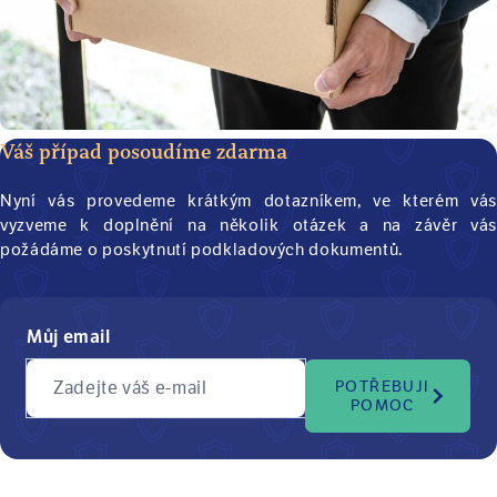
Váš případ posoudíme zdarma
Nyní vás provedeme krátkým dotazníkem, ve kterém vás
vyzveme k doplnění na několik otázek a na závěr vás
požádáme o poskytnutí podkladových dokumentů.
Můj email
Zadejte váš e-mail
POTŘEBUJI
POMOC