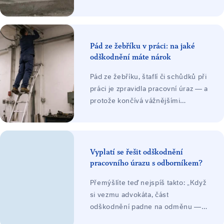
náhradu ztráty na výdělku, náklady
léčení a při trvalých následcích i
ztížení společenského uplatnění.
Odškodnění platí zaměstnavatel ze
Pád ze žebříku v práci: na jaké
svého zákonného pojištění.
odškodnění máte nárok
Pád ze žebříku, štaflí či schůdků při
práci je zpravidla pracovní úraz — a
protože končívá vážnějšími
zraněními, bývá ve hře vysoké
odškodnění: bolestné, náhrada
ztráty na výdělku, náklady léčení a
při trvalých následcích ztížení
Vyplatí se řešit odškodnění
společenského uplatnění, často
pracovního úrazu s odborníkem?
jako nejvyšší položka. Odškodnění
Přemýšlíte teď nejspíš takto: „Když
platí zaměstnavatel ze svého
si vezmu advokáta, část
zákonného pojištění.
odškodnění padne na odměnu —
nezůstane mi míň, než když to