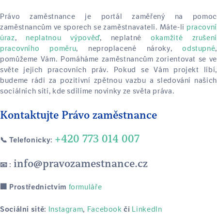
Právo zaměstnance je portál zaměřený na pomoc
zaměstnancům ve sporech se zaměstnavateli. Máte-li
pracovní
úraz
,
neplatnou výpověď
, neplatné
okamžité zrušení
pracovního poměru
, neproplacené nároky,
odstupné
,
pomůžeme Vám. Pomáháme zaměstnancům zorientovat se ve
světe jejich pracovních práv. Pokud se Vám projekt líbí,
budeme rádi za pozitivní zpětnou vazbu a sledování našich
sociálních sítí, kde sdílíme novinky ze světa práva.
Kontaktujte Právo zaměstnance
+420 773 014 007
📞 Telefonicky:
info@pravozamestnance.cz
📧 :
formuláře
🏢 Prostřednictvím
Instagram
Facebook
LinkedIn
Sociální sítě:
,
či