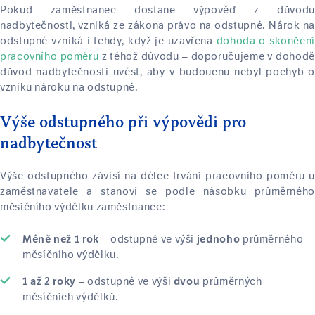
Pokud zaměstnanec dostane výpověď z důvodu
nadbytečnosti, vzniká ze zákona právo na odstupné. Nárok na
odstupné vzniká i tehdy, když je uzavřena
dohoda o skončení
pracovního poměru
z téhož důvodu – doporučujeme v dohodě
důvod nadbytečnosti uvést, aby v budoucnu nebyl pochyb o
vzniku nároku na odstupné.
Výše odstupného při výpovědi pro
nadbytečnost
Výše odstupného závisí na délce trvání pracovního poměru u
zaměstnavatele a stanoví se podle násobku průměrného
měsíčního výdělku zaměstnance:
– odstupné ve výši
průměrného
Méně než 1 rok
jednoho
měsíčního výdělku.
– odstupné ve výši
průměrných
1 až 2 roky
dvou
měsíčních výdělků.